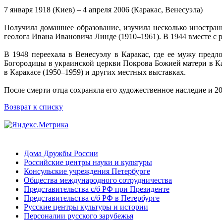
7 января 1918 (Киев) ‒ 4 апреля 2006 (Каракас, Венесуэла)
Получила домашнее образование, изучила несколько иностран
геолога Ивана Ивановича Линде (1910‒1961). В 1944 вместе с
В 1948 переехала в Венесуэлу в Каракас, где ее мужу пред
Богородицы в украинской церкви Покрова Божией матери в Ка
в Каракасе (1950‒1959) и других местных выставках.
После смерти отца сохраняла его художественное наследие и 2
Возврат к списку
Дома Дружбы России
Российские центры науки и культуры
Консульские учреждения Петербурге
Общества международного сотрудничества
Представительства с/б РФ при Президенте
Представительства с/б РФ в Петербурге
Русские центры культуры и истории
Персоналии русского зарубежья