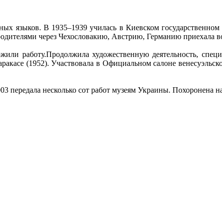
ных языков. В 1935‒1939 училась в Киевском государственном
 родителями через Чехословакию, Австрию, Германию приехала 
ложили работу.Продолжила художественную деятельность, спец
ракасе (1952). Участвовала в Официальном салоне венесуэльско
003 передала несколько сот работ музеям Украины. Похоронена н