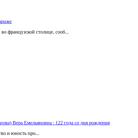
ариже
о французской столице, сооб...
цова) Вера Емельяновна : 122 года со дня рождения
во и юность про...