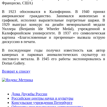
Франциско, США)
В 1923 обосновался в Калифорнии. В 1940 принял
американское гражданство. Занимался живописью и
графикой, исполнял выразительные портретные шаржи. В
1929 выиграл конкурс на дизайн мемориальной медали
Уиллера (Benjamin Ide Wheeler Medal), учрежденной в
Калифорнийском университете. В 1937 его символическая
картина «Благословенные и презренные» вызвала острую
дискуссию в печати.
В последующие годы получил известность как автор
камерных и парковых анималистических скульптур из
листового металла. В 1945 его работы экспонировались в
Dorian Gallery.
Возврат к списку
Дома Дружбы России
Российские центры науки и культуры
Консульские учреждения Петербурге
Общества международного сотрудничества