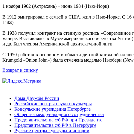
1 ноября 1902 (Астрахань) – июнь 1984 (Нью-Йорк)
В 1912 эмигрировал с семьей в США, жил в Нью-Йорке. С 16 л
Luks).
В 1938 получил контракт на стенную роспись «Современное 
манере. Выставлялся в Музее американского искусства Уитни (
и др. Был членом Американской архитектурной лиги.
С 1950 работал в основном в области детской книжной иллюст
Krumgold «Onion John») была отмечена медалью Ньюбери (Newb
Возврат к списку
Дома Дружбы России
Российские центры науки и культуры
Консульские учреждения Петербурге
Общества международного сотрудничества
Представительства с/б РФ при Президенте
Представительства с/б РФ в Петербурге
Русские центры культуры и истории