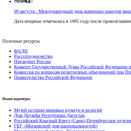
09 августа - Международный день коренных народов мир
Дата впервые отмечалась в 1995 году после провозглашен
Полезные ресурсы
ФАДН
Россотрудничество
Президент России
Комитет Государственной Думы Российской Федерации п
Комиссия по вопросам религиозных объединений при Пр
Правительство Российской Федерации
Наши партнеры
Музей истории мировых культур и религий
Дом Дружбы Республики Дагестан
Российский Красный Крест (Санкт-Петербургское отделе
ГБУ «Московский дом национальностей»