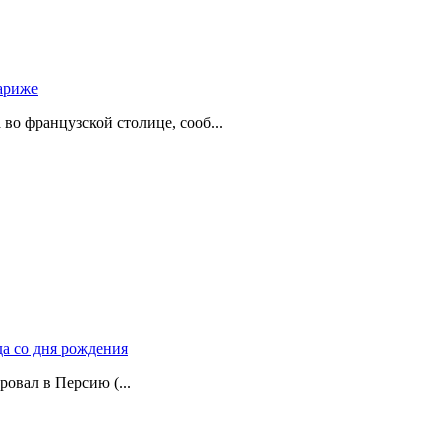
ариже
о французской столице, сооб...
да со дня рождения
ровал в Персию (...