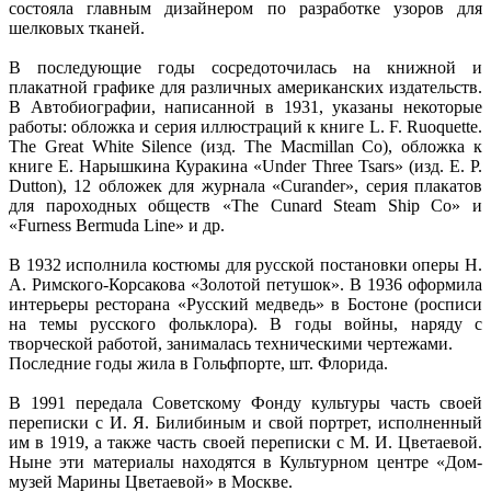
состояла главным дизайнером по разработке узоров для
шелковых тканей.
В последующие годы сосредоточилась на книжной и
плакатной графике для различных американских издательств.
В Автобиографии, написанной в 1931, указаны некоторые
работы: обложка и серия иллюстраций к книге L. F. Ruoquette.
The Great White Silence (изд. The Macmillan Co), обложка к
книге Е. Нарышкина Куракина «Under Three Tsars» (изд. E. P.
Dutton), 12 обложек для журнала «Curander», серия плакатов
для пароходных обществ «The Cunard Steam Ship Co» и
«Furness Bermuda Line» и др.
В 1932 исполнила костюмы для русской постановки оперы Н.
А. Римского-Корсакова «Золотой петушок». В 1936 оформила
интерьеры ресторана «Русский медведь» в Бостоне (росписи
на темы русского фольклора). В годы войны, наряду с
творческой работой, занималась техническими чертежами.
Последние годы жила в Гольфпорте, шт. Флорида.
В 1991 передала Советскому Фонду культуры часть своей
переписки с И. Я. Билибиным и свой портрет, исполненный
им в 1919, а также часть своей переписки с М. И. Цветаевой.
Ныне эти материалы находятся в Культурном центре «Дом-
музей Марины Цветаевой» в Москве.