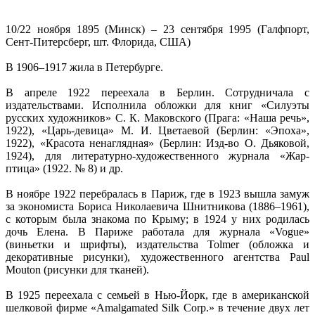
10/22 ноября 1895 (Минск) – 23 сентября 1995 (Галфпорт,
Сент-Питерсберг, шт. Флорида, США)
В 1906–1917 жила в Петербурге.
В апреле 1922 переехала в Берлин. Сотрудничала с
издательствами. Исполнила обложки для книг «Силуэты
русских художников» С. К. Маковского (Прага: «Наша речь»,
1922), «Царь-девица» М. И. Цветаевой (Берлин: «Эпоха»,
1922), «Красота ненаглядная» (Берлин: Изд-во О. Дьяковой,
1924), для литературно-художественного журнала «Жар-
птица» (1922. № 8) и др.
В ноябре 1922 перебралась в Париж, где в 1923 вышла замуж
за экономиста Бориса Николаевича Шнитникова (1886–1961),
с которым была знакома по Крыму; в 1924 у них родилась
дочь Елена. В Париже работала для журнала «Vogue»
(виньетки и шрифты), издательства Tolmer (обложка и
декоративные рисунки), художественного агентства Paul
Mouton (рисунки для тканей).
В 1925 переехала с семьей в Нью-Йорк, где в американской
шелковой фирме «Amalgamated Silk Corp.» в течение двух лет