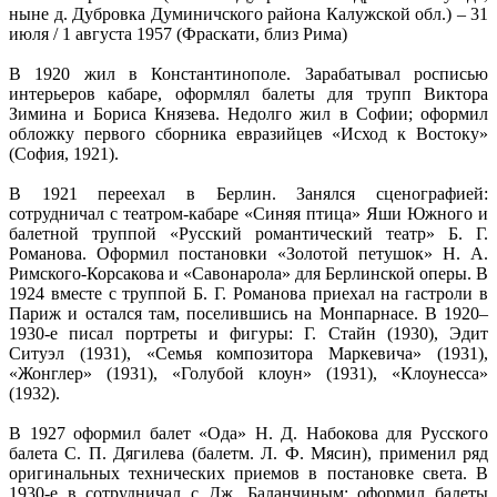
ныне д. Дубровка Думиничского района Калужской обл.) – 31
июля / 1 августа 1957 (Фраскати, близ Рима)
В 1920 жил в Константинополе. Зарабатывал росписью
интерьеров кабаре, оформлял балеты для трупп Виктора
Зимина и Бориса Князева. Недолго жил в Софии; оформил
обложку первого сборника евразийцев «Исход к Востоку»
(София, 1921).
В 1921 переехал в Берлин. Занялся сценографией:
сотрудничал с театром-кабаре «Синяя птица» Яши Южного и
балетной труппой «Русский романтический театр» Б. Г.
Романова. Оформил постановки «Золотой петушок» Н. А.
Римского-Корсакова и «Савонарола» для Берлинской оперы. В
1924 вместе с труппой Б. Г. Романова приехал на гастроли в
Париж и остался там, поселившись на Монпарнасе. В 1920–
1930-е писал портреты и фигуры: Г. Стайн (1930), Эдит
Ситуэл (1931), «Семья композитора Маркевича» (1931),
«Жонглер» (1931), «Голубой клоун» (1931), «Клоунесса»
(1932).
В 1927 оформил балет «Ода» Н. Д. Набокова для Русского
балета С. П. Дягилева (балетм. Л. Ф. Мясин), применил ряд
оригинальных технических приемов в постановке света. В
1930-е в сотрудничал с Дж. Баланчиным: оформил балеты