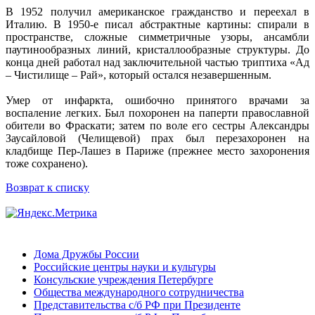
В 1952 получил американское гражданство и переехал в
Италию. В 1950-е писал абстрактные картины: спирали в
пространстве, сложные симметричные узоры, ансамбли
паутинообразных линий, кристаллообразные структуры. До
конца дней работал над заключительной частью триптиха «Ад
– Чистилище – Рай», который остался незавершенным.
Умер от инфаркта, ошибочно принятого врачами за
воспаление легких. Был похоронен на паперти православной
обители во Фраскати; затем по воле его сестры Александры
Заусайловой (Челищевой) прах был перезахоронен на
кладбище Пер-Лашез в Париже (прежнее место захоронения
тоже сохранено).
Возврат к списку
Дома Дружбы России
Российские центры науки и культуры
Консульские учреждения Петербурге
Общества международного сотрудничества
Представительства с/б РФ при Президенте