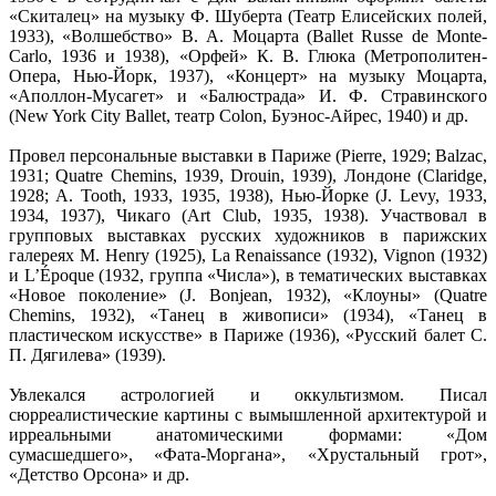
«Скиталец» на музыку Ф. Шуберта (Театр Елисейских полей,
1933), «Волшебство» В. А. Моцарта (Ballet Russe de Monte-
Carlo, 1936 и 1938), «Орфей» К. В. Глюка (Метрополитен-
Опера, Нью-Йорк, 1937), «Концерт» на музыку Моцарта,
«Аполлон-Мусагет» и «Балюстрада» И. Ф. Стравинского
(New York City Ballet, театр Colon, Буэнос-Айрес, 1940) и др.
Провел персональные выставки в Париже (Pierre, 1929; Balzac,
1931; Quatre Chemins, 1939, Drouin, 1939), Лондоне (Claridge,
1928; A. Tooth, 1933, 1935, 1938), Нью-Йорке (J. Levy, 1933,
1934, 1937), Чикаго (Art Club, 1935, 1938). Участвовал в
групповых выставках русских художников в парижских
галереях M. Henry (1925), La Renaissance (1932), Vignon (1932)
и L’Époque (1932, группа «Числа»), в тематических выставках
«Новое поколение» (J. Bonjean, 1932), «Клоуны» (Quatre
Chemins, 1932), «Танец в живописи» (1934), «Танец в
пластическом искусстве» в Париже (1936), «Русский балет С.
П. Дягилева» (1939).
Увлекался астрологией и оккультизмом. Писал
сюрреалистические картины с вымышленной архитектурой и
ирреальными анатомическими формами: «Дом
сумасшедшего», «Фата-Моргана», «Хрустальный грот»,
«Детство Орсона» и др.