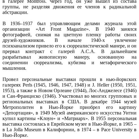
в галерее Montross. Через год, он уже вышел из состава
группы, не разделяя движения ее членов к радикальной
абстракции.
В 1936–1937 был управляющим делами журнала этой
организации «Art Front Magazine». В 1940 занялся
фотографией, снимая на цветную пленку работы своих
друзей-художников. В начале 1940-х увлечение
психоанализом привело его к сюрреалистической манере, и он
прервал контракт с галерей А.С.А. В дальнейшем
разрабатывал живописную манеру, основанную на
соединении сюрреализма, кубизма и метафорического
мышления.
Провел персональные выставки прошли в нью-йоркских
галереях Perls (1945, 1946, 1947, 1948) и J. Heller (1950, 1951,
1953), а также в Новом Орлеане (1944), Лос-Анджелесе (1946)
и Сан-Франциско (1946). Участвовал во многих групповых и
региональных выставках в США. В декабре 1944 музей
Метрополитен в Нью-Йорке приобрел его картину
«Депортация», в 1949 Музей американского искусства Уитни
купил картины «Клоун» и «Матриарх». В 1955 персональная
выставка состоялась в Еврейском музее в Нью-Йорке, в 1965 –
в La Jolla Museum в Калифорнии, в 1974 – в Pace University в
Нью-Йорке.