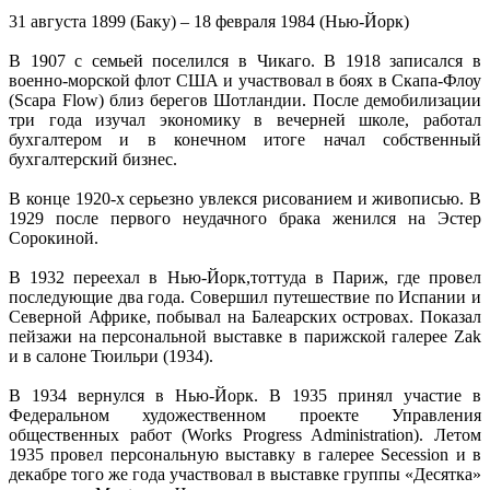
31 августа 1899 (Баку) – 18 февраля 1984 (Нью-Йорк)
В 1907 с семьей поселился в Чикаго. В 1918 записался в
военно-морской флот США и участвовал в боях в Скапа-Флоу
(Scapa Flow) близ берегов Шотландии. После демобилизации
три года изучал экономику в вечерней школе, работал
бухгалтером и в конечном итоге начал собственный
бухгалтерский бизнес.
В конце 1920-х серьезно увлекся рисованием и живописью. В
1929 после первого неудачного брака женился на Эстер
Сорокиной.
В 1932 переехал в Нью-Йорк,тоттуда в Париж, где провел
последующие два года. Совершил путешествие по Испании и
Северной Африке, побывал на Балеарских островах. Показал
пейзажи на персональной выставке в парижской галерее Zak
и в салоне Тюильри (1934).
В 1934 вернулся в Нью-Йорк. В 1935 принял участие в
Федеральном художественном проекте Управления
общественных работ (Works Progress Administration). Летом
1935 провел персональную выставку в галерее Secession и в
декабре того же года участвовал в выставке группы «Десятка»