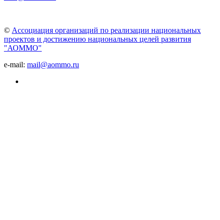
©
Ассоциация организаций по реализации национальных
проектов и достижению национальных целей развития
"АОММО"
e-mail:
mail@aommo.ru