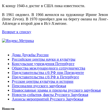
К концу 1940-х достиг в США пика известности.
В 1961 овдовел. В 1966 женился на художнице Ирине Зевон
(Irene Zevon). В 1970 приобрел дом на берегу океана на Лонг-
Айленде и второй дом в Ист-Хэмтоне.
Возврат к списку
Дома Дружбы России
Российские центры науки и культуры
Консульские учреждения Петербурге
Общества международного сотрудничества
Представительства с/б РФ при Президенте
Представительства с/б РФ в Петербурге
Русские центры культуры и истории
Персоналии русского зарубежья
Православные храмы и приходы русского зарубежья
Новости,события, факты Русского Зарубежья
Анонсы мероприятий Русского Зарубежья
Новости