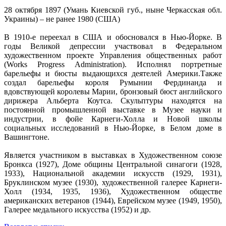
28 октября 1897 (Умань Киевской губ., ныне Черкасская обл.
Украины) – не ранее 1980 (США)
В 1910-е переехал в США и обосновался в Нью-Йорке. В
годы Великой депрессии участвовал в Федеральном
художественном проекте Управления общественных работ
(Works Progress Administration). Исполнял портретные
барельефы и бюсты выдающихся деятелей Америки.Также
создал барельефы короля Румынии Фердинанда и
вдовствующей королевы Марии, бронзовый бюст английского
дирижера Альберта Коутса. Скульптуры находятся на
постоянной промышленной выставке в Музее науки и
индустрии, в фойе Карнеги-Холла и Новой школы
социальных исследований в Нью-Йорке, в Белом доме в
Вашингтоне.
Является участником в выставках в Художественном союзе
Бронкса (1927), Доме общины Центральной синагоги (1928,
1933), Национальной академии искусств (1929, 1931),
Бруклинском музее (1930), художественной галерее Карнеги-
Холл (1934, 1935, 1936), Художественном обществе
американских ветеранов (1944), Еврейском музее (1949, 1950),
Галерее медального искусства (1952) и др.