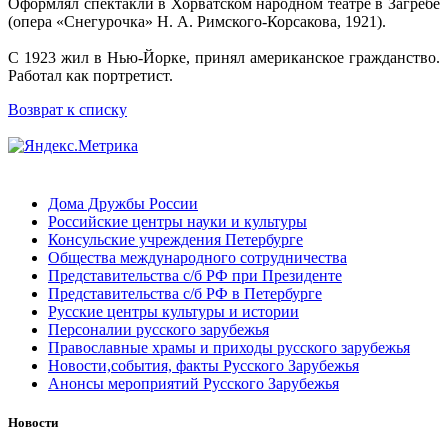
Оформлял спектакли в Хорватском народном театре в Загребе
(опера «Снегурочка» Н. А. Римского-Корсакова, 1921).
С 1923 жил в Нью-Йорке, принял американское гражданство.
Работал как портретист.
Возврат к списку
Дома Дружбы России
Российские центры науки и культуры
Консульские учреждения Петербурге
Общества международного сотрудничества
Представительства с/б РФ при Президенте
Представительства с/б РФ в Петербурге
Русские центры культуры и истории
Персоналии русского зарубежья
Православные храмы и приходы русского зарубежья
Новости,события, факты Русского Зарубежья
Анонсы мероприятий Русского Зарубежья
Новости