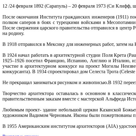
12 /24 февраля 1892 (Сарапуль) – 20 февраля 1973 (Си Клифф
После окончания Института гражданских инженеров (1911) по
полком саперов в боях с турецкими войсками в Месопотамии
После свержения царского правительства отправился в центр 
на родину.
В 1918 отправился в Мексику для инженерных работ, затем на К
В 1924 начал работать в архитектурной студии Поля Крета (Paul
1925–1926 посетил Францию, Испанию, Англию и Италию, изуч
участие в архитектурном конкурсе на проект Могилы Неизве
конкурсанта). В 1934 спроектировал дом Селеста Трота (Celeste
Не прекращал заниматься рисунком и живописью.В 1932 перее
Творчество архитектора оставалась в основном в классичес
правительственным заказам вместе с мастерской Альфреда Ист
Любимым проект- здание небольшой церкви Казанской Божьей
художником Вадимом Черновым. Иконы были пожертвованы прих
В 1955 Американским институтом архитекторов (AIA) удостоен