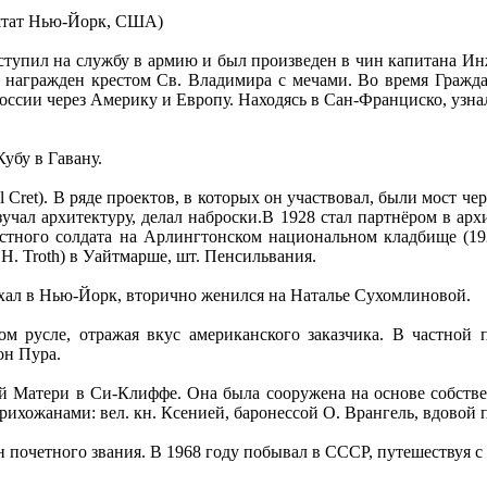
, штат Нью-Йорк, США)
ступил на службу в армию и был произведен в чин капитана И
 награжден крестом Св. Владимира с мечами. Во время Гражда
России через Америку и Европу. Находясь в Сан-Франциско, узна
убу в Гавану.
 Cret). В ряде проектов, в которых он участвовал, были мост че
ал архитектуру, делал наброски.В 1928 стал партнёром в архит
стного солдата на Арлингтонском национальном кладбище (192
 H. Troth) в Уайтмарше, шт. Пенсильвания.
хал в Нью-Йорк, вторично женился на Наталье Сухомлиновой.
ком русле, отражая вкус американского заказчика. В частной 
он Пура.
 Матери в Си-Клиффе. Она была сооружена на основе собственн
ожанами: вел. кн. Ксенией, баронессой О. Врангель, вдовой п
 почетного звания. В 1968 году побывал в СССР, путешествуя с