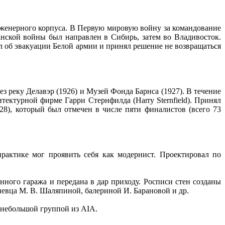
нженерного корпуса. В Первую мировую войну за командование
нской войны был направлен в Сибирь, затем во Владивосток.
л об эвакуации Белой армии и принял решение не возвращаться
рез реку Делавэр (1926) и Музей Фонда Барнса (1927). В течение
ектурной фирме Гарри Стернфилда (Harry Sternfield). Принял
8), который был отмечен в числе пяти финалистов (всего 73
практике мог проявить себя как модернист. Проектировал по
ого гаража и передана в дар приходу. Росписи стен созданы
евца М. В. Шаляпиной, балериной И. Барановой и др.
 небольшой группой из AIA.