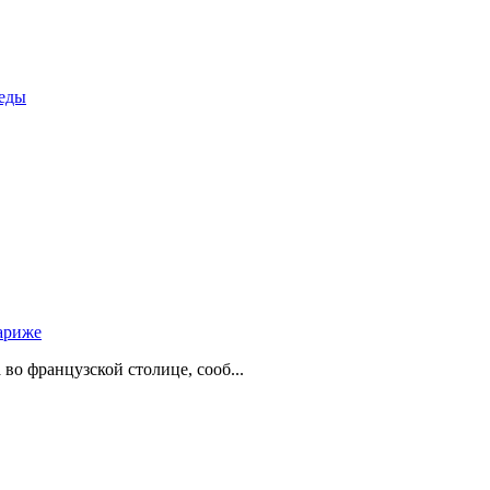
беды
ариже
о французской столице, сооб...