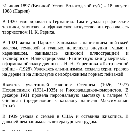
31 июля 1897 (Великий Устюг Вологодской губ.) – 18 августа
1988 (Париж)
В 1920 эмигрировала в Германию. Там изучала графические
техники, японское и африканское искусство, интересовалась
творчеством Н. К. Рериха.
В 1921 жила в Париже. Занималась написанием пейзажей
маслом, темперой и гуашью, исполняла рисунки тушью и
карандашом, занималась книжной иллюстрацией и
экслибрисом. Иллюстрировала «Египетскую книгу мертвых»,
оформила обложку для пьесы Н. Н. Евреинова «Театр вечной
войны» (1928). Увлекаясь альпинизмом, создала серии гравюр
на дереве и на линолеуме с изображением горных пейзажей.
Является участницей салонов: Осеннем (1926, 1927)
Независимых (1931–1935) и Рисовальщиков-юмористов. В
декабре 1931 провела персональную выставку в галерее V.
Girchman (предисловие к каталогу написал Максимилиан
Готье).
В 1939 уехала с семьей в США и оставила живопись. В
дальнейшем занималась литературным трудом.