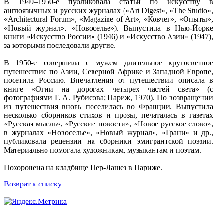
В 1940–1950-е публиковала статьи по искусству в
англоязычных и русских журналах («Art Digest», «The Studio»,
«Architectural Forum», «Magazine of Art», «Ковчег», «Опыты»,
«Новый журнал», «Новоселье»). Выпустила в Нью-Йорке
книги «Искусство России» (1946) и «Искусство Азии» (1947),
за которыми последовали другие.
В 1950-е совершила с мужем длительное кругосветное
путешествие по Азии, Северной Африке и Западной Европе,
посетила Россию. Впечатления от путешествий описала в
книге «Огни на дорогах четырех частей света» (с
фотографиями Г. А. Рубисова; Париж, 1970). По возвращении
из путешествия вновь поселилась во Франции. Выпустила
несколько сборников стихов и прозы, печаталась в газетах
«Русская мысль», «Русские новости», «Новое русское слово»,
в журналах «Новоселье», «Новый журнал», «Грани» и др.,
публиковала рецензии на сборники эмигрантской поэзии.
Материально помогала художникам, музыкантам и поэтам.
Похоронена на кладбище Пер-Лашез в Париже.
Возврат к списку