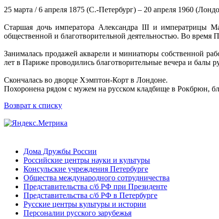
25 марта / 6 апреля 1875 (С.-Петербург) – 20 апреля 1960 (Лонд
Старшая дочь императора Александра III и императрицы Ма
общественной и благотворительной деятельностью. Во время 
Занималась продажей акварели и миниатюры собственной рабо
лет в Париже проводились благотворительные вечера и балы р
Скончалась во дворце Хэмптон-Корт в Лондоне.
Похоронена рядом с мужем на русском кладбище в Рокбрюн, б
Возврат к списку
Дома Дружбы России
Российские центры науки и культуры
Консульские учреждения Петербурге
Общества международного сотрудничества
Представительства с/б РФ при Президенте
Представительства с/б РФ в Петербурге
Русские центры культуры и истории
Персоналии русского зарубежья