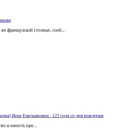
ариже
о французской столице, сооб...
цова) Вера Емельяновна : 122 года со дня рождения
во и юность про...