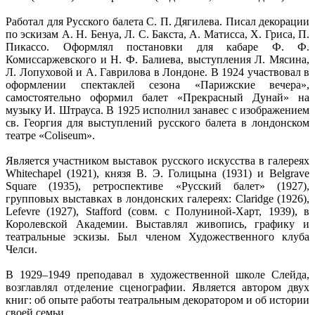
Работал для Русского балета С. П. Дягилева. Писал декорации
по эскизам А. Н. Бенуа, Л. С. Бакста, А. Матисса, Х. Гриса, П.
Пикассо. Оформлял постановки для кабаре Ф. Ф.
Комиссаржевского и Н. Ф. Балиева, выступления Л. Мясина,
Л. Лопуховой и А. Гаврилова в Лондоне. В 1924 участвовал в
оформлении спектаклей сезона «Парижские вечера»,
самостоятельно оформил балет «Прекрасный Дунай» на
музыку И. Штрауса. В 1925 исполнил занавес с изображением
св. Георгия для выступлений русского балета в лондонском
театре «Coliseum».
Является участником выставок русского искусства в галереях
Whitechapel (1921), князя В. Э. Голицына (1931) и Belgrave
Square (1935), ретроспективе «Русский балет» (1927),
групповых выставках в лондонских галереях: Claridge (1926),
Lefevre (1927), Stafford (совм. с Полуниной-Харт, 1939), в
Королевской Академии. Выставлял живопись, графику и
театральные эскизы. Был членом Художественного клуба
Челси.
В 1929–1949 преподавал в художественной школе Слейда,
возглавлял отделение сценографии. Является автором двух
книг: об опыте работы театральным декоратором и об истории
своей семьи.