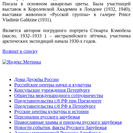
Писала в основном акварелью цветы. Была участницей
выставок в Королевской Академии в Лондоне (1932, 1940),
выставки живописи «Русской группы» в галерее Prince
Vladimir Galitzine (1931).
Является автором погрудного портрета Стюарта Кэмпбела
(масло, 1932–1933 ) – австралийского лётчика, участника
арктических экспедиций начала 1930-х годов.
Возврат к списку
Дома Дружбы России
Российские центры науки и культуры
Консульские учреждения Петербурге
Общества международного сотрудничества
Представительства с/б РФ при Президенте
Представительства с/б РФ в Петербурге
Русские центры культуры и истории
Персоналии русского зарубежья
Православные храмы и приходы русского зарубежья
Новости,события, факты Русского Зарубежья
Анонсы мероприятий Русского Зарубежья