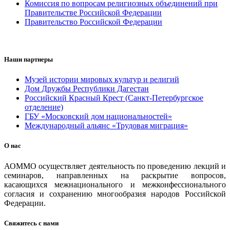
Комиссия по вопросам религиозных объединений при
Правительстве Российской Федерации
Правительство Российской Федерации
Наши партнеры
Музей истории мировых культур и религий
Дом Дружбы Республики Дагестан
Российский Красный Крест (Санкт-Петербургское
отделение)
ГБУ «Московский дом национальностей»
Международный альянс «Трудовая миграция»
О нас
АОММО осуществляет деятельность по проведению лекций и
семинаров, направленных на раскрытие вопросов,
касающихся межнационального и межконфессионального
согласия и сохранению многообразия народов Российской
Федерации.
Свяжитесь с нами