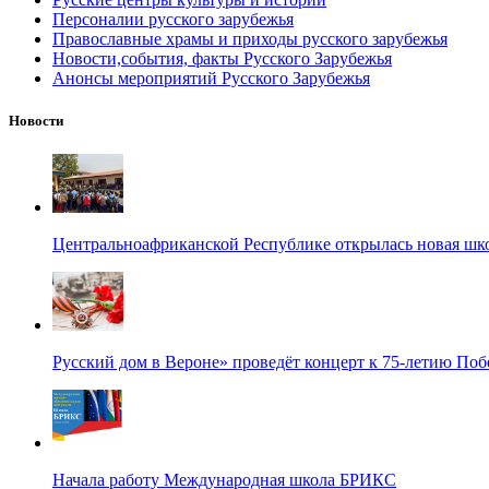
Персоналии русского зарубежья
Православные храмы и приходы русского зарубежья
Новости,события, факты Русского Зарубежья
Анонсы мероприятий Русского Зарубежья
Новости
Центральноафриканской Республике открылась новая шк
Русский дом в Вероне» проведёт концерт к 75-летию По
Начала работу Международная школа БРИКС