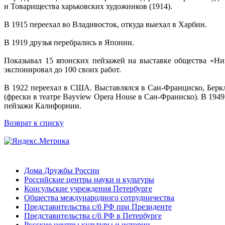
и Товарищества харьковских художников (1914).
В 1915 переехал во Владивосток, откуда выехал в Харбин.
В 1919 друзья перебрались в Японии.
Показывал 15 японских пейзажей на выставке общества «Ни
экспонировал до 100 своих работ.
В 1922 переехал в США. Выставлялся в Сан-Франциско, Берк
(фрески в театре Bayview Opera House в Сан-Франиско). В 19
пейзажи Калифорнии.
Возврат к списку
Дома Дружбы России
Российские центры науки и культуры
Консульские учреждения Петербурге
Общества международного сотрудничества
Представительства с/б РФ при Президенте
Представительства с/б РФ в Петербурге
Русские центры культуры и истории