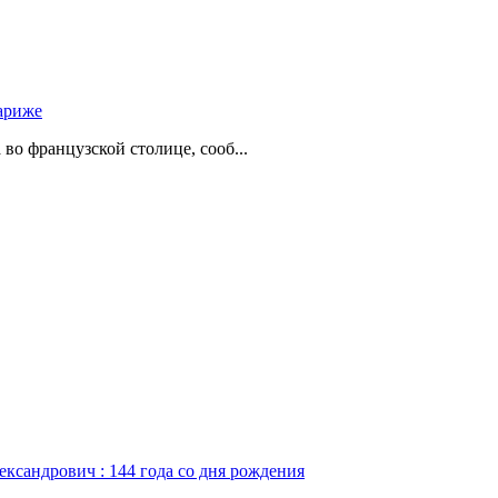
ариже
о французской столице, сооб...
ександрович : 144 года со дня рождения