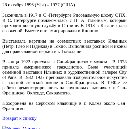
28 октября 1896 (Уфа) ‒ 1977 (США)
Закончила в 1917 в С.-Петербурге Рисовальную школу ОПХ.
В С.-Петербурге познакомилась с П. А. Ильиным, который
проходил военную службу в Гатчине. В 1918 в Казани стала
его женой. Вместе они эмигрировали в Японию.
Выставляла картины на совместных выставках Ильиных
(Петр, Глеб и Надежда) в Токио. Выполнила росписи и иконы
для православной церкви в г. Тойохаши.
В конца 1922 приехала в Сан-Франциско с мужем . В 1928
приняла американское гражданство. Была участницей
семейной выставки Ильиных в художественной галерее City
of Paris. В 1932‒1937 преподавала изобразительное искусство
в частной женской школе в Сан-Франциско. В 1930-е ее
работы демонстрировались на групповых выставках в Сан-
Франциско, Окленде, Сакраменто.
Похоронена на Сербском кладбище в г. Колма около Сан-
Франциско.
Возврат к списку