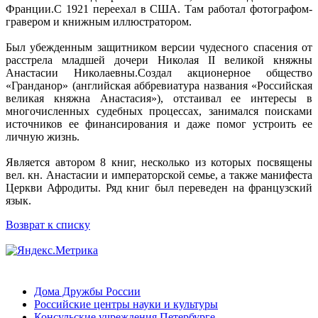
Франции.С 1921 переехал в США. Там работал фотографом-
гравером и книжным иллюстратором.
Был убежденным защитником версии чудесного спасения от
расстрела младшей дочери Николая II великой княжны
Анастасии Николаевны.Создал акционерное общество
«Гранданор» (английская аббревиатура названия «Российская
великая княжна Анастасия»), отстаивал ее интересы в
многочисленных судебных процессах, занимался поисками
источников ее финансирования и даже помог устроить ее
личную жизнь.
Является автором 8 книг, несколько из которых посвящены
вел. кн. Анастасии и императорской семье, а также манифеста
Церкви Афродиты. Ряд книг был переведен на французский
язык.
Возврат к списку
Дома Дружбы России
Российские центры науки и культуры
Консульские учреждения Петербурге