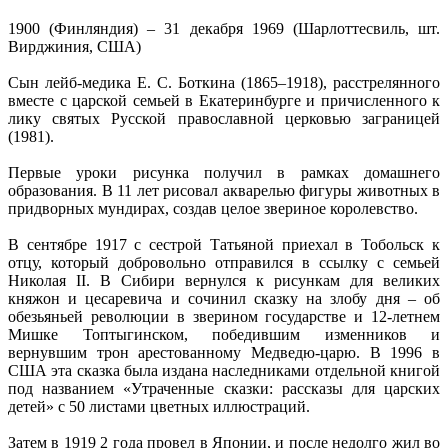
1900 (Финляндия) – 31 декабря 1969 (Шарлоттесвиль, шт.
Вирджиния, США)
Сын лейб-медика Е. С. Боткина (1865–1918), расстрелянного
вместе с царской семьей в Екатеринбурге и причисленного к
лику святых Русской православной церковью заграницей
(1981).
Первые уроки рисунка получил в рамках домашнего
образования. В 11 лет рисовал акварелью фигуры животных в
придворных мундирах, создав целое звериное королевство.
В сентябре 1917 с сестрой Татьяной приехал в Тобольск к
отцу, который добровольно отправился в ссылку с семьей
Николая II. В Сибири вернулся к рисункам для великих
княжон и цесаревича и сочинил сказку на злобу дня – об
обезьяньей революции в зверином государстве и 12-летнем
Мишке Топтыгинском, победившим изменников и
вернувшим трон арестованному Медведю-царю. В 1996 в
США эта сказка была издана наследниками отдельной книгой
под названием «Утраченные сказки: рассказы для царских
детей» с 50 листами цветных иллюстраций.
Затем в 1919 2 года провел в Японии, и после недолго жил во