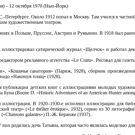
ия) – 12 октября 1970 (Нью-Йорк)
 С.-Петербурге. Около 1912 попал в Москву. Там учился в частн
ским художественным театром.
ениях в Польше, Пруссии, Австрии и Румынии. В 1918 был ранен
х, иллюстрировал сатирический журнал «Щелчок» и работал де
редактором рекламного агентства «Le Cram». Рисовал для газет
, «Кошачья санатория» (Париж, 1928), сборник произведени
надо «Накинув плащ» (1928).
для публикации детских книг с иллюстрациями молодых художни
на (Boone D. «Historic Adventures оf an American Hunter аmong t
 иллюстрация. В 1920–1930-е исполнил иллюстрации для библиоф
й театр» («Le théâter érotique», 1932), серию из 30 литографий
 («Chansons galantes») П.-Ж. Беранже (1937).
них родилась дочь Татьяна, которая часто являлась моделью дл