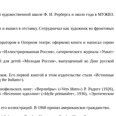
ой художественной школе Ф. И. Рерберга и около года в МУЖВЗ.
 и вышел в отставку. Сотрудничал как художник во фронтовых
коратором в Оперном театре, оформлял книги и написал серию
ы «Иллюстрированная Россия», сатирического журнала «Ухват»
й для детей «Молодая Россия», выпущенный ко Дню русской
ков. Его первой книгой в этом издательстве стали «Истинные
he Indians»).
ильских книг: «Верлибры» («Vers libres») Р. Радиге (1926),
 «Весенние идиллии» («Idylle printanière», 1936), «Эротические
я его иллюстраций. В 1968 принял американское гражданство.