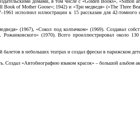
дательскими домами, в том числе с «Golden Books», «Simon and
 Book of Mother Goose»; 1942) и «Три медведя» («The Three Bea
1961 исполнил иллюстрации к 15 рассказам для 42-томного со
дведя» (1967), «Сокол под колпачком» (1969). Cоздавал собств
 Ф. Рожанковского» (1970). Всего проиллюстрировал около 13
 балетов в небольших театрах и создал фрески в парижском дет
ать. Создал «Автобиографию языком красок» – большой альбом а