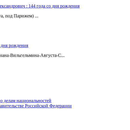
ександрович : 144 года со дня рождения
а, под Парижем) ...
о дня рождения
ана-Вильгельмина-Августа-С...
о делам национальностей
авительстве Российской Федерации