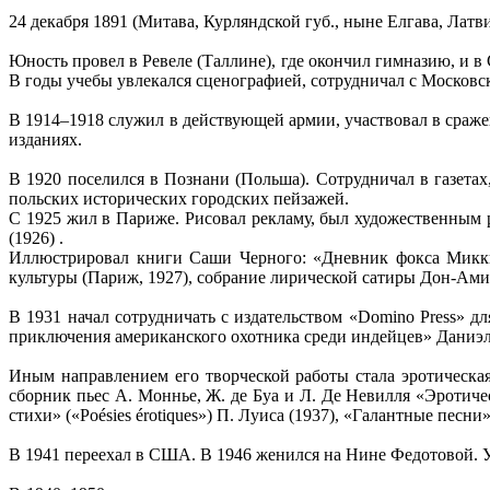
24 декабря 1891 (Митава, Курляндской губ., ныне Елгава, Латв
Юность провел в Ревеле (Таллине), где окончил гимназию, и в
В годы учебы увлекался сценографией, сотрудничал с Москов
В 1914–1918 служил в действующей армии, участвовал в сраж
изданиях.
В 1920 поселился в Познани (Польша). Сотрудничал в газета
польских исторических городских пейзажей.
С 1925 жил в Париже. Рисовал рекламу, был художественным 
(1926) .
Иллюстрировал книги Саши Черного: «Дневник фокса Микки»
культуры (Париж, 1927), собрание лирической сатиры Дон-Ами
В 1931 начал сотрудничать с издательством «Domino Press» 
приключения американского охотника среди индейцев» Даниэла Бу
Иным направлением его творческой работы стала эротическая
сборник пьес А. Моннье, Ж. де Буа и Л. Де Невилля «Эротически
стихи» («Poésies érotiques») П. Луиса (1937), «Галантные песни»
В 1941 переехал в США. В 1946 женился на Нине Федотовой. У 