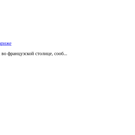
ариже
о французской столице, сооб...