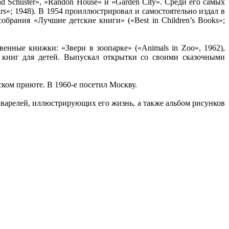
 Schuster», «Randon House» и «Garden City». Среди его самых
rs»; 1948). В 1954 проиллюстрировал и самостоятельно издал в
брания «Лучшие детские книги» («Best in Children’s Books»;
енные книжки: «Звери в зоопарке» («Animals in Zoo», 1962),
0 книг для детей. Выпускал открытки со своими сказочными
ском приюте. В 1960-е посетил Москву.
кварелей, иллюстрирующих его жизнь, а также альбом рисунков