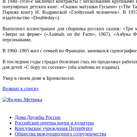
В 1940–1950-е заключил контракты с несколькими крупными из
популярных детских книг: «Сказки матушки Гусыни» («The Tall
Париже книгу Н. Кодрянской «Глобусный человечек». В 1957–
издательство «Doubleday»).
Выполнил иллюстрации для сборника русских сказок: «Три ме
«Звери на ферме» («Animals on the Farm», 1967), «Азбука
персонажами.
В 1960–1965 жил с семьей во Франции, занимался сценографией
В последние годы страдал болезнью глаз, но продолжал работ
для детей «С бору по сосенке» (оба альбома не изданы).
Умер в своем доме в Бронксвилле.
Возврат к списку
Дома Дружбы России
Российские центры науки и культуры
Консульские учреждения Петербурге
Общества международного сотрудничества