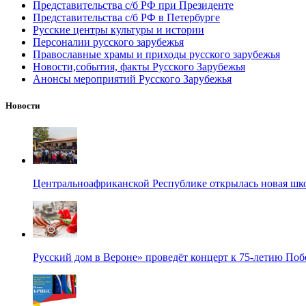
Представительства с/б РФ при Президенте
Представительства с/б РФ в Петербурге
Русские центры культуры и истории
Персоналии русского зарубежья
Православные храмы и приходы русского зарубежья
Новости,события, факты Русского Зарубежья
Анонсы мероприятий Русского Зарубежья
Новости
Центральноафриканской Республике открылась новая шк
Русский дом в Вероне» проведёт концерт к 75-летию По