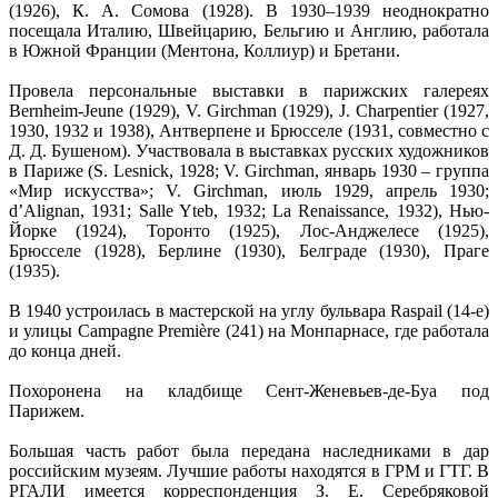
(1926), К. А. Сомова (1928). В 1930–1939 неоднократно
посещала Италию, Швейцарию, Бельгию и Англию, работала
в Южной Франции (Ментона, Коллиур) и Бретани.
Провела персональные выставки в парижских галереях
Bernheim-Jeune (1929), V. Girchman (1929), J. Charpentier (1927,
1930, 1932 и 1938), Антверпене и Брюсселе (1931, совместно с
Д. Д. Бушеном). Участвовала в выставках русских художников
в Париже (S. Lesnick, 1928; V. Girchman, январь 1930 – группа
«Мир искусства»; V. Girchman, июль 1929, апрель 1930;
d’Alignan, 1931; Salle Yteb, 1932; La Renaissance, 1932), Нью-
Йорке (1924), Торонто (1925), Лос-Анджелесе (1925),
Брюсселе (1928), Берлине (1930), Белграде (1930), Праге
(1935).
В 1940 устроилась в мастерской на углу бульвара Raspail (14-е)
и улицы Campagne Première (241) на Монпарнасе, где работала
до конца дней.
Похоронена на кладбище Сент-Женевьев-де-Буа под
Парижем.
Большая часть работ была передана наследниками в дар
российским музеям. Лучшие работы находятся в ГРМ и ГТГ. В
РГАЛИ имеется корреспонденция З. Е. Серебряковой