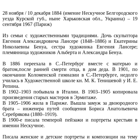
28 ноября / 10 декабря 1884 (имение Нескучное Белгородского
уезда Курской губ., ныне Харьковская обл., Украина) – 19
сентября 1967 (Париж)
Из семьи с художественными традициями. Дочь скульптора
Евгения Александровича Лансере (1848–1886) и Екатерины
Николаевны Бенуа, сестра художника Евгения Лансере;
племянница художников Альберта и Александра Бенуа.
В 1886 переехала в С.-Петербург вместе с матерью и
братом,после ранней смерти отца, в дом деда. В 1901, по
окончании Коломенской гимназии в С.-Петербурге, недолго
училась в Художественной школе кн. М. К. Тенишевой у И. Е.
Репина.
В 1902–1903 побывала в Италии. В 1903–1905 копировала
произведения старых мастеров в Эрмитаже.
В 1905–1906 жила в Париже. Вышла замуж за двоюродного
брата – инженера путей сообщения Бориса Анатольевича
Серебрякова (1880–1919).
В 1900-е писала темперой пейзажи и портреты крестьян в
имении Нескучное.
Писала женские и детские портреты и композиции на тему