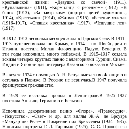
крестьянской жизни: «Девушка со свечой» (1911),
«Купальщица» (1911), «Кормилица с ребенком» (1912), «В
бане» (1913), «За завтраком» (портрет детей художницы,
1914), «Крестьяне» (1914), «Жатва» (1915), «Беление холста»
(1916–1917), «Спящая крестьянка» (1917), «Чешущие лен»
(1917).
В 1912–1913 несколько месяцев жила в Царском Селе. В 1911–
1913 путешествовала по Крыму, в 1914 – по Швейцарии и
Италии, посетила Милан, Флоренцию, Падую, Венецию. В
эти годы исполнила много пейзажей. В 1915–1917 создала
эскизы четырех круглых панно с аллегориями Турции, Сиама,
Индии и Японии для интерьера Казанского вокзала в Москве.
В августе 1924 с помощью А. Н. Бенуа выехала во Францию и
осталась в Париже. В Россию не вернулась.В 1947 получила
французское гражданство.
В 1929 ее выставка прошла в Ленинграде.В 1925–1927
посетила Англию, Германию и Бельгию.
Исполнила декоративные панно «Флора», «Правосудие»,
«Искусство», «Свет» и др. для виллы Ж.-А. де Броуэра
«Мануар дю Рёле» в Помрейле под Брюсселем (1934–1935).
Написала портреты Г. Л. Гиршман (1925), С. С. Прокофьева