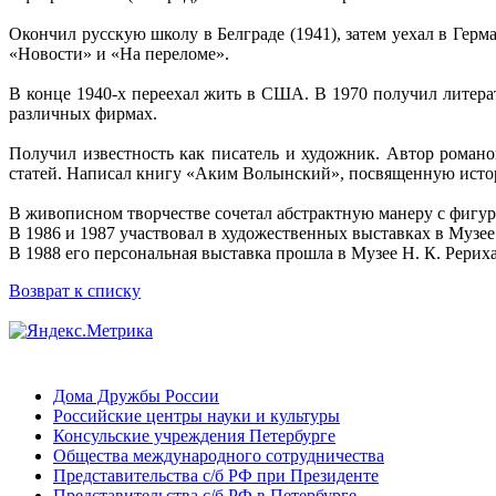
Окончил русскую школу в Белграде (1941), затем уехал в Гер
«Новости» и «На переломе».
В конце 1940-х переехал жить в США. В 1970 получил литера
различных фирмах.
Получил известность как писатель и художник. Автор романо
статей. Написал книгу «Аким Волынский», посвященную истори
В живописном творчестве сочетал абстрактную манеру с фигу
В 1986 и 1987 участвовал в художественных выставках в Музе
В 1988 его персональная выставка прошла в Музее Н. К. Рерих
Возврат к списку
Дома Дружбы России
Российские центры науки и культуры
Консульские учреждения Петербурге
Общества международного сотрудничества
Представительства с/б РФ при Президенте
Представительства с/б РФ в Петербурге