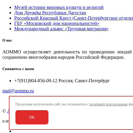
Музей истории мировых культур и религий
Дом Дружбы Республики Дагестан
Российский Красный Крест (Санкт-Петербургское отделе
ГБУ «Московский дом национальностей»
Международный альянс «Трудовая миграция»
О нас
АОММО осуществляет деятельность по проведению лекций и
сохранению многообразия народов Российской Федерации.
Свяжитесь с нами
+7(911)904-856-09-12 Россия, Санкт-Петербург
mail@aommo.ru
Продолжая использовать сайт, вы соглашаетесь с
политикой использования
фай
©
Ассоциация организаций по реализации национальных про
OK
e-mail:
mail@aommo.ru