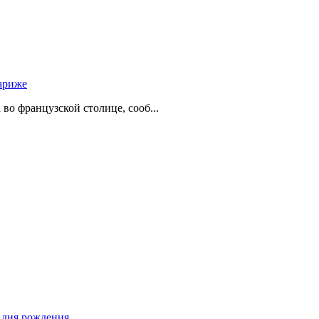
ариже
о французской столице, сооб...
о дня рождения