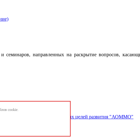
ние)
 семинаров, направленных на раскрытие вопросов, касающ
лов cookie.
ектов и достижению национальных целей развития "АОММО"