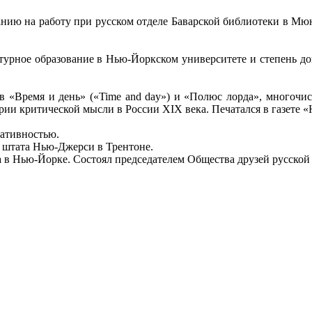
манию на работу при русском отделе Баварской библиотеки в Мю
турное образование в Нью-Йоркском университете и степень д
в «Время и день» («Time and day») и «Полюс лорда», многочис
и критической мысли в России XIX века. Печатался в газете «
ративностью.
е штата Нью-Джерси в Трентоне.
а в Нью-Йорке. Состоял председателем Общества друзей русской 