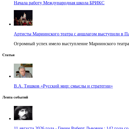
Начала работу Международная школа БРИКС
Артисты Мариинского театра с аншлагом выступили в П
Огромный успех имело выступление Мариинского театра в
Статьи
В.А. Тишков «Русский мир: смыслы и стратегии»
Лента событий
11 августа 2026 года - Генин Роберт Львович : 142 года с