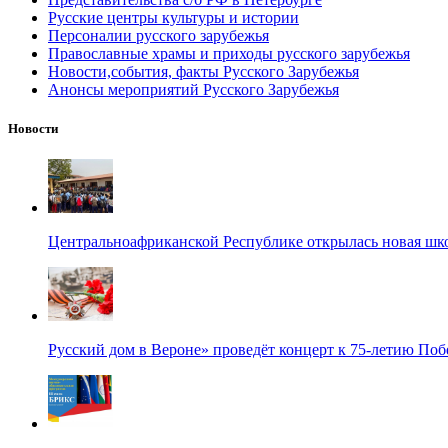
Русские центры культуры и истории
Персоналии русского зарубежья
Православные храмы и приходы русского зарубежья
Новости,события, факты Русского Зарубежья
Анонсы мероприятий Русского Зарубежья
Новости
Центральноафриканской Республике открылась новая шк
Русский дом в Вероне» проведёт концерт к 75-летию По