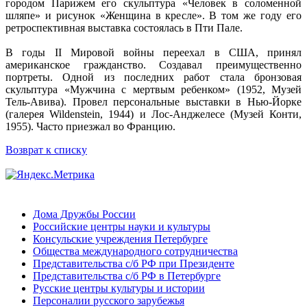
городом Парижем его скульптура «Человек в соломенной
шляпе» и рисунок «Женщина в кресле». В том же году его
ретроспективная выставка состоялась в Пти Пале.
В годы II Мировой войны переехал в США, принял
американское гражданство. Создавал преимущественно
портреты. Одной из последних работ стала бронзовая
скульптура «Мужчина с мертвым ребенком» (1952, Музей
Тель-Авива). Провел персональные выставки в Нью-Йорке
(галерея Wildenstein, 1944) и Лос-Анджелесе (Музей Конти,
1955). Часто приезжал во Францию.
Возврат к списку
Дома Дружбы России
Российские центры науки и культуры
Консульские учреждения Петербурге
Общества международного сотрудничества
Представительства с/б РФ при Президенте
Представительства с/б РФ в Петербурге
Русские центры культуры и истории
Персоналии русского зарубежья