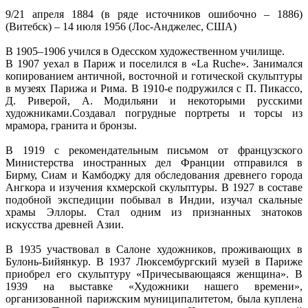
9/21 апреля 1884 (в ряде источников ошибочно – 1886)
(Витебск) – 14 июля 1956 (Лос-Анджелес, США)
В 1905–1906 учился в Одесском художественном училище.
В 1907 уехал в Париж и поселился в «La Ruche». Занимался
копированием античной, восточной и готической скульптуры
в музеях Парижа и Рима. В 1910-е подружился с П. Пикассо,
Д. Риверой, А. Модильяни и некоторыми русскими
художниками.Создавал погрудные портреты и торсы из
мрамора, гранита и бронзы.
В 1919 с рекомендательным письмом от французского
Министерства иностранных дел Франции отправился в
Бирму, Сиам и Камбоджу для обследования древнего города
Ангкора и изучения кхмерской скульптуры. В 1927 в составе
подобной экспедиции побывал в Индии, изучал скальные
храмы Эллоры. Стал одним из признанных знатоков
искусства древней Азии.
В 1935 участвовал в Салоне художников, проживающих в
Булонь-Бийянкур. В 1937 Люксембургский музей в Париже
приобрел его скульптуру «Причесывающаяся женщина». В
1939 на выставке «Художники нашего времени»,
организованной парижским муниципалитетом, была куплена