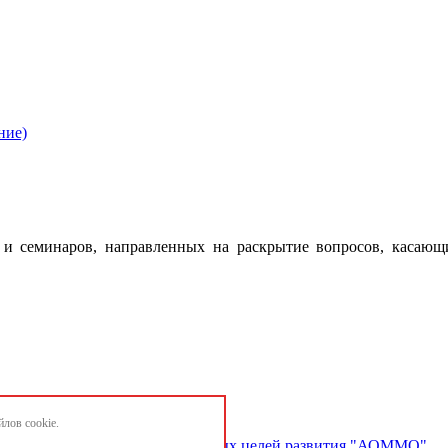
ние)
 семинаров, направленных на раскрытие вопросов, касающ
лов cookie.
ектов и достижению национальных целей развития "АОММО"