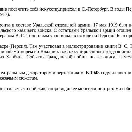
ешив посвятить себя искусству,приехал в С.-Петербург. В годы 
917).
онта в составе Уральской отдельной армии. 17 мая 1919 был н
льского казачьего войска. С остатками Уральской армии отошел 
нералом В. С. Толстовым участвовал в походе на Персию. Был пр
Басре (Персия). Там участвовал в иллюстрировании книги В. С. Т
нгличанами морем во Владивосток, оккупированный тогда японц
 близ Харбина. События Гражданской войны позже описал в ме
еатральным декоратором и чертежником. В 1948 году иллюстриров
казачьим сюжетам.
ого казачьего войска», сопроводив ее многими портретами собс