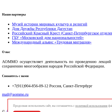
Наши партнеры
Музей истории мировых культур и религий
Дом Дружбы Республики Дагестан
Российский Красный Крест (Санкт-Петербургское отделе
ГБУ «Московский дом национальностей»
Международный альянс «Трудовая миграция»
О нас
АОММО осуществляет деятельность по проведению лекций и
сохранению многообразия народов Российской Федерации.
Свяжитесь с нами
+7(911)904-856-09-12 Россия, Санкт-Петербург
mail@aommo.ru
Продолжая использовать сайт, вы соглашаетесь с
политикой использования
фай
©
Ассоциация организаций по реализации национальных про