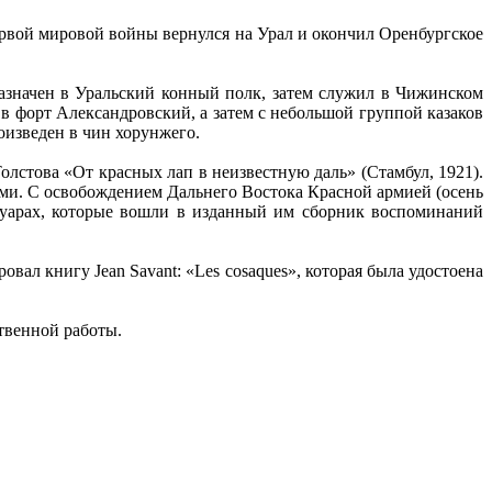
Первой мировой войны вернулся на Урал и окончил Оренбургское
азначен в Уральский конный полк, затем служил в Чижинском
в форт Александровский, а затем с небольшой группой казаков
оизведен в чин хорунжего.
олстова «От красных лап в неизвестную даль» (Стамбул, 1921).
ами. С освобождением Дальнего Востока Красной армией (осень
муарах, которые вошли в изданный им сборник воспоминаний
ал книгу Jean Savant: «Les cosaques», которая была удостоена
твенной работы.