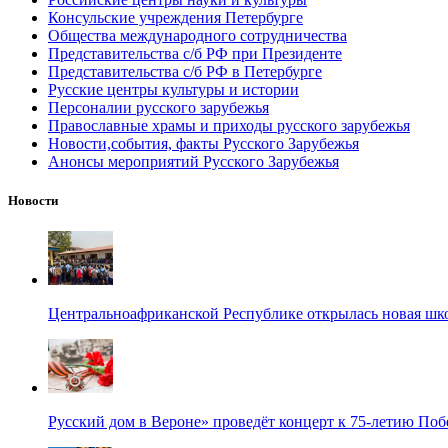
Консульские учреждения Петербурге
Общества международного сотрудничества
Представительства с/б РФ при Президенте
Представительства с/б РФ в Петербурге
Русские центры культуры и истории
Персоналии русского зарубежья
Православные храмы и приходы русского зарубежья
Новости,события, факты Русского Зарубежья
Анонсы мероприятий Русского Зарубежья
Новости
Центральноафриканской Республике открылась новая шк
Русский дом в Вероне» проведёт концерт к 75-летию По