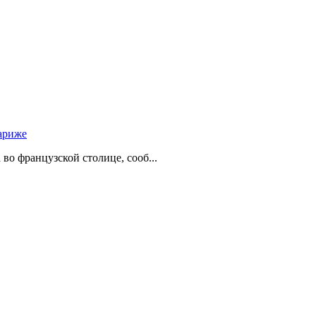
ариже
о французской столице, сооб...