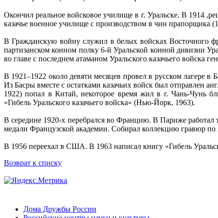
Окончил реальное войсковое училище в г. Уральске. В 1914 ,р
казачье военное училище с производством в чин прапорщика (1
В Гражданскую войну служил в белых войсках Восточного фр
партизанском конном полку 6-й Уральской конной дивизии Ура
во главе с последнем атаманом Уральского казачьего войска ге
В 1921–1922 около девяти месяцев провел в русском лагере в 
Из Басры вместе с остатками казачьих войск был отправлен а
1922) попал в Китай, некоторое время жил в г. Чань-Чунь
«Гибель Уральского казачьего войска» (Нью-Йорк, 1963).
В середине 1920-х перебрался во Францию. В Париже работал т
медали Французской академии. Собирал коллекцию гравюр по 
В 1956 переехал в США. В 1963 написал книгу «Гибель Уральск
Возврат к списку
Дома Дружбы России
Российские центры науки и культуры