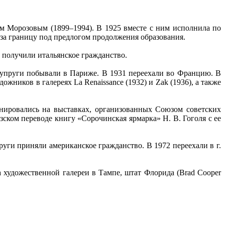
 Морозовым (1899–1994). В 1925 вместе с ним исполнила по
 за границу под предлогом продолжения образования.
7 получили итальянское гражданство.
супруги побывали в Париже. В 1931 переехали во Францию. В
жников в галереях La Renaissance (1932) и Zak (1936), а также
нировались на выставках, организованных Союзом советских
зском переводе книгу «Сорочинская ярмарка» Н. В. Гоголя с ее
руги приняли американское гражданство. В 1972 переехали в г.
 художественной галереи в Тампе, штат Флорида (Brad Cooper