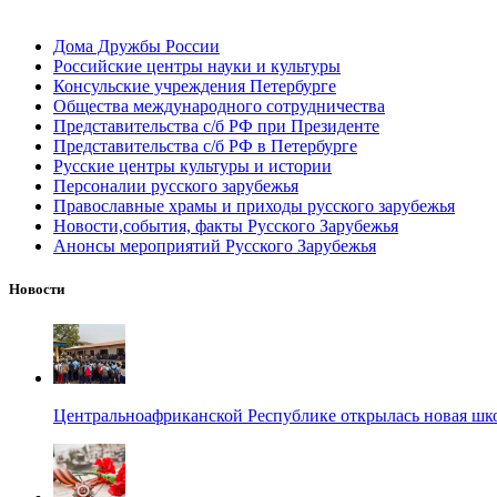
Дома Дружбы России
Российские центры науки и культуры
Консульские учреждения Петербурге
Общества международного сотрудничества
Представительства с/б РФ при Президенте
Представительства с/б РФ в Петербурге
Русские центры культуры и истории
Персоналии русского зарубежья
Православные храмы и приходы русского зарубежья
Новости,события, факты Русского Зарубежья
Анонсы мероприятий Русского Зарубежья
Новости
Центральноафриканской Республике открылась новая шк