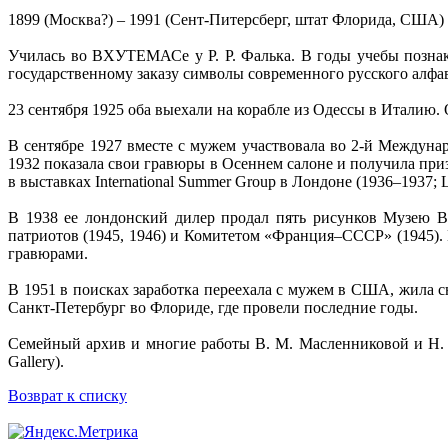
1899 (Москва?) – 1991 (Сент-Питерсберг, штат Флорида, США)
Училась во ВХУТЕМАСе у Р. Р. Фалька. В годы учебы позна
государственному заказу символы современного русского алфав
23 сентября 1925 оба выехали на корабле из Одессы в Италию. 
В сентябре 1927 вместе с мужем участвовала во 2-й Междун
1932 показала свои гравюры в Осеннем салоне и получила призн
в выставках International Summer Group в Лондоне (1936–1937; Lei
В 1938 ее лондонский дилер продал пять рисунков Музею В
патриотов (1945, 1946) и Комитетом «Франция–СССР» (1945). В
гравюрами.
В 1951 в поисках заработка переехала с мужем в США, жила сн
Санкт-Петербург во Флориде, где провели последние годы.
Семейный архив и многие работы В. М. Масленниковой и Н. И
Gallery).
Возврат к списку