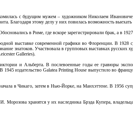
комилась с будущим мужем – художником Николаем Ивановичем
ита. Благодаря этому делу у них повилась возможность выехать
Обосновались в Риме, где вскоре зарегистрировали брак, а в 192
ародной выставке современной графики во Флоренции. В 1928 
ание знатоков. Участвовала в групповых выставках русских худо
cester Galleries).
иктории и Альберта. В послевоенные годы ее гравюры экспо
 1945 издательство Galatea Printing House выпустило во францу
ачала в Чикаго, затем в Нью-Йорке, на Манхэттене. В 1956 суп
. Морозова хранятся у их наследника Брэда Купера, владельца