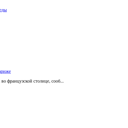
беды
ариже
о французской столице, сооб...