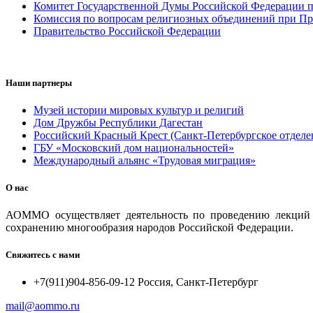
Комитет Государственной Думы Российской Федерации п
Комиссия по вопросам религиозных объединений при Пр
Правительство Российской Федерации
Наши партнеры
Музей истории мировых культур и религий
Дом Дружбы Республики Дагестан
Российский Красный Крест (Санкт-Петербургское отделе
ГБУ «Московский дом национальностей»
Международный альянс «Трудовая миграция»
О нас
АОММО осуществляет деятельность по проведению лекций и
сохранению многообразия народов Российской Федерации.
Свяжитесь с нами
+7(911)904-856-09-12 Россия, Санкт-Петербург
mail@aommo.ru