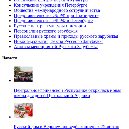
Консульские учреждения Петербурге
Общества международного сотрудничества
Представительства с/б РФ при Президенте
Представительства с/б РФ в Петербурге
Русские центры культуры и истории
Персоналии русского зарубежья
Православные храмы и приходы русского зарубежья
Новости,события, факты Русского Зарубежья
Анонсы мероприятий Русского Зарубежья
Новости
Центральноафриканской Республике открылась новая
школа для детей Центральной Африки
Русский дом в Вероне» проведёт концерт к 75-летию