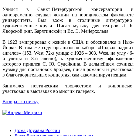
Учился в Санкт-Петербургской консерватории и
одновременно слушал лекции на юридическом факультете
университета. Был вхож в столичные литературно-
художественные круги. Писал музыку для театров Л. Б.
Яворской (кнг. Барятинской) и Вс. Э. Мейерхольда.
В 1923 эмигрировал с женой в США и обосновался в Нью-
Йорке. В том же году организовал кабаре «Подвал падших
ангелов» (153, West, 72-я улица; с 1926 – 303, West, на углу 46-
й улицы и 8-й авеню), к художественному оформлению
которого привлек С. Ю. Судейкина. В дальнейшем сочинял
музыку для постановок Бродвея, писал романсы и участвовал
в благотворительных концертах, сам аккомпанируя певцам.
Занимался поэтическим творчеством и живописью,
участвовал в выставках во многих галереях.
Возврат к списку
Дома Дружбы России
Российские центры науки и культуры