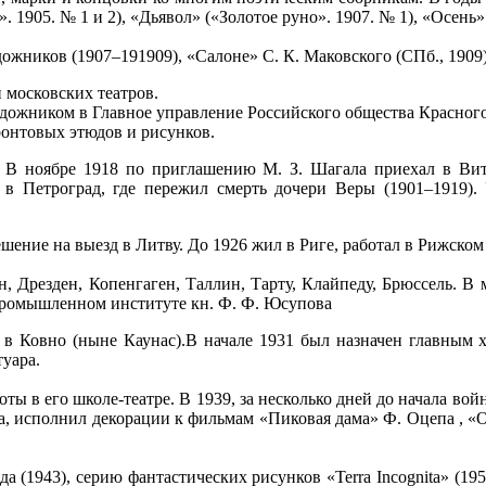
1905. № 1 и 2), «Дьявол» («Золотое руно». 1907. № 1), «Осень»
ожников (1907–191909), «Салоне» С. К. Маковского (СПб., 1909)
 московских театров.
дожником в Главное управление Российского общества Красного 
ронтовых этюдов и рисунков.
 В ноябре 1918 по приглашению М. З. Шагала приехал в Вит
 в Петроград, где пережил смерть дочери Веры (1901–1919). 
ешение на выезд в Литву. До 1926 жил в Риге, работал в Рижском
, Дрезден, Копенгаген, Таллин, Тарту, Клайпеду, Брюссель. В 
промышленном институте кн. Ф. Ф. Юсупова
 в Ковно (ныне Каунас).В начале 1931 был назначен главным х
туара.
ты в его школе-театре. В 1939, за несколько дней до начала во
фа, исполнил декорации к фильмам «Пиковая дама» Ф. Оцепа , 
(1943), серию фантастических рисунков «Terra Incognita» (19