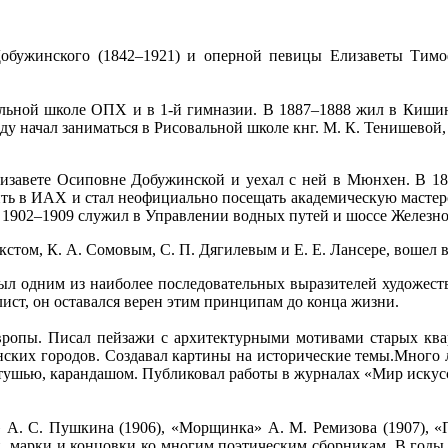
Добужинского (1842–1921) и оперной певицы Елизаветы Тимо
альной школе ОПХ и в 1-й гимназии. В 1887–1888 жил в Кишине
у начал заниматься в Рисовальной школе кнг. М. К. Тенишевой, 
лизавете Осиповне Добужинской и уехал с ней в Мюнхен. В 1
ть в ИАХ и стал неофициально посещать академическую мастерс
В 1902–1909 служил в Управлении водных путей и шоссе Железн
 Бакстом, К. А. Сомовым, С. П. Дягилевым и Е. Е. Лансере, воше
х был одним из наиболее последовательных выразителей художес
ист, он оставался верен этим принципам до конца жизни.
вропы. Писал пейзажи с архитектурными мотивами старых квар
нских городов. Создавал картины на исторические темы.Много 
 тушью, карандашом. Публиковал работы в журналах «Мир искус
. С. Пушкина (1906), «Морщинка» А. М. Ремизова (1907), «По
ки, марки и концовки ко многим поэтическим сборникам. В годы