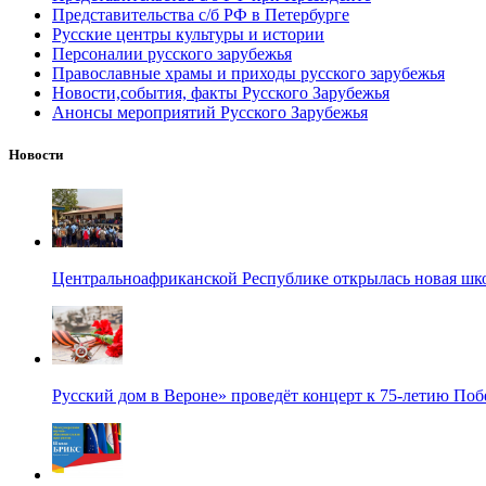
Представительства с/б РФ в Петербурге
Русские центры культуры и истории
Персоналии русского зарубежья
Православные храмы и приходы русского зарубежья
Новости,события, факты Русского Зарубежья
Анонсы мероприятий Русского Зарубежья
Новости
Центральноафриканской Республике открылась новая шк
Русский дом в Вероне» проведёт концерт к 75-летию По