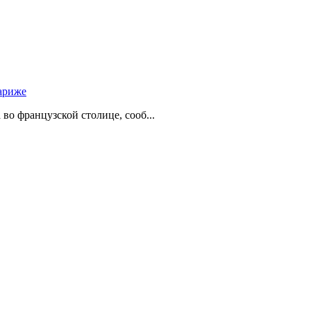
ариже
о французской столице, сооб...