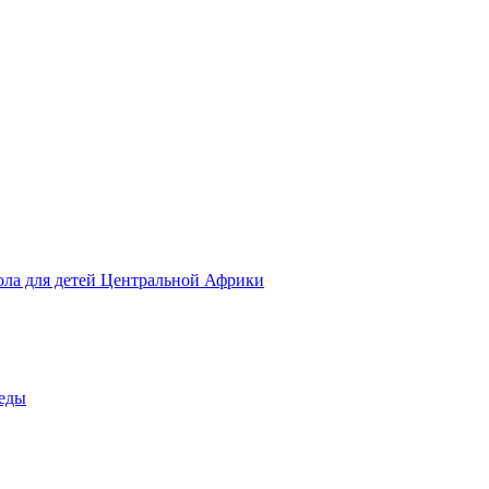
ола для детей Центральной Африки
беды