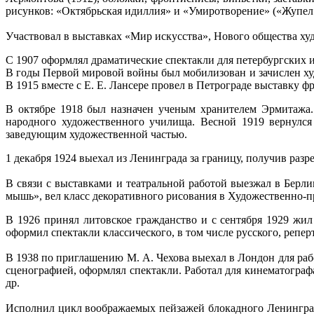
рисунков: «Октябрьская идиллия» и «Умиротворение» («Жупел». 
Участвовал в выставках «Мир искусства», Нового общества худ
С 1907 оформлял драматические спектакли для петербургских и
В годы Первой мировой войны был мобилизован и зачислен ху
В 1915 вместе с Е. Е. Лансере провел в Петрограде выставку ф
В октябре 1918 был назначен ученым хранителем Эрмитажа.
народного художественного училища. Весной 1919 вернулся
заведующим художественной частью.
1 декабря 1924 выехал из Ленинграда за границу, получив разр
В связи с выставками и театральной работой выезжал в Берлин
мышь», вел класс декоративного рисования в Художественно-
В 1926 принял литовское гражданство и с сентября 1929 жил
оформил спектакли классического, в том числе русского, репер
В 1938 по приглашению М. А. Чехова выехал в Лондон для рабо
сценографией, оформлял спектакли. Работал для кинематогра
др.
Исполнил цикл воображаемых пейзажей блокадного Ленинграда 