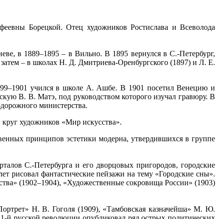
феевны Борецкой. Отец художников Ростислава и Всеволода
ве, в 1889–1895 – в Вильно. В 1895 вернулся в С.-Петербург,
затем – в школах Н. Д. Дмитриева-Оренбургского (1897) и Л. Е.
899–1901 учился в школе А. Ашбе. В 1901 посетил Венецию и
кую В. В. Матэ, под руководством которого изучал гравюру. В
одорожного министерства.
л в круг художников «Мир искусства».
твенных принципов эстетики модерна, утвердившихся в группе
талов С.-Петербурга и его дворцовых пригородов, городские
лет рисовал фантастические пейзажи на тему «Городские сны».
ства» (1902–1904), «Художественные сокровища России» (1903)
ртрет» Н. В. Гоголя (1909), «Тамбовская казначейша» М. Ю.
 1-й русской революции опубликовал ряд острых политических