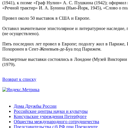
(1941), к поэме «Граф Нулин» А. С. Пушкина (1942); оформил 
«Речной трактир» И. А. Бунина (Нью-Йорк, 1945), «Слово о по
Провел около 50 выставок в США и Европе.
Оставил значительное эпистолярное и литературное наследие,
(не осуществлено).
Пять последних лет провел в Европе; подолгу жил в Париже,
Похоронен в Сент-Женевьев-де-Буа под Парижем.
Посмертные выставки состоялись в Лондоне (Музей Виктории и
(1979).
Возврат к списку
Дома Дружбы России
Российские центры науки и культуры
Консульские учреждения Петербурге
Общества международного сотрудничества
Представительства с/б РФ при Президенте