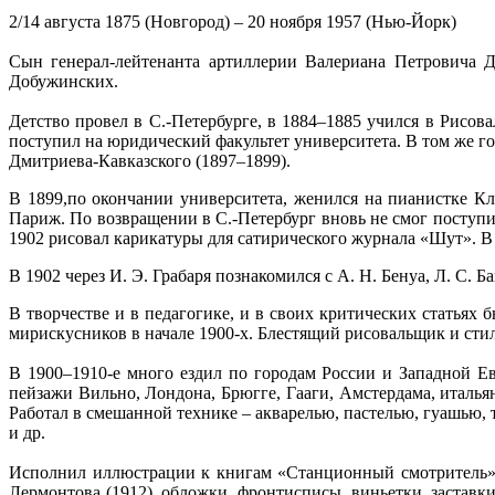
2/14 августа 1875 (Новгород) – 20 ноября 1957 (Нью-Йорк)
Сын генерал-лейтенанта артиллерии Валериана Петровича 
Добужинских.
Детство провел в С.-Петербурге, в 1884–1885 учился в Рисов
поступил на юридический факультет университета. В том же год
Дмитриева-Кавказского (1897–1899).
В 1899,по окончании университета, женился на пианистке К
Париж. По возвращении в С.-Петербург вновь не смог поступи
1902 рисовал карикатуры для сатирического журнала «Шут». 
В 1902 через И. Э. Грабаря познакомился с А. Н. Бенуа, Л. С.
В творчестве и в педагогике, и в своих критических статья
мирискусников в начале 1900-х. Блестящий рисовальщик и стил
В 1900–1910-е много ездил по городам России и Западной Е
пейзажи Вильно, Лондона, Брюгге, Гааги, Амстердама, италья
Работал в смешанной технике – акварелью, пастелью, гуашью,
и др.
Исполнил иллюстрации к книгам «Станционный смотритель» А
Лермонтова (1912), обложки, фронтисписы, виньетки, застав