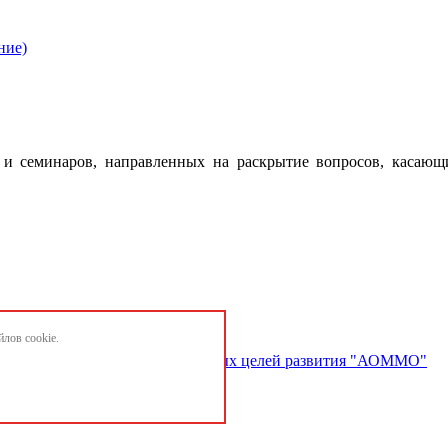
ние)
 семинаров, направленных на раскрытие вопросов, касающ
лов cookie.
ектов и достижению национальных целей развития "АОММО"