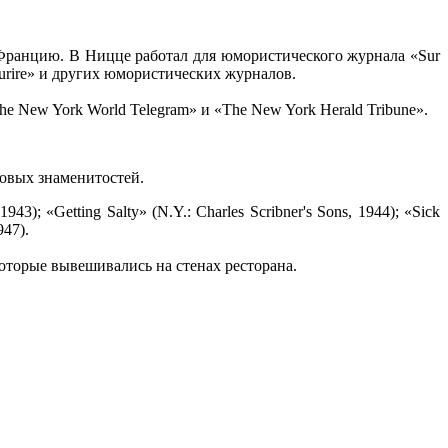
Францию. В Ницце работал для юмористического журнала «Sur
ourire» и других юмористических журналов.
e New York World Telegram» и «The New York Herald Tribune».
ровых знаменитостей.
943); «Getting Salty» (N.Y.: Charles Scribner's Sons, 1944); «Sick
947).
которые вывешивались на стенах ресторана.