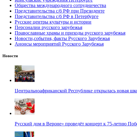
Общества международного сотрудничества
Представительства с/б РФ при Президенте
Представительства с/б РФ в Петербурге
Русские центры культуры и истории
Персоналии русского зарубежья
Православные храмы и приходы русского зарубежья
Новости,события, факты Русского Зарубежья
Анонсы мероприятий Русского Зарубежья
Новости
Центральноафриканской Республике открылась новая шк
Русский дом в Вероне» проведёт концерт к 75-летию По