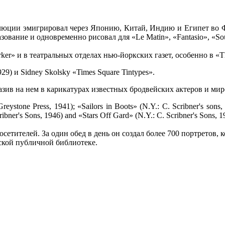
люции эмигрировал через Японию, Китай, Индию и Египет во 
зование и одновременно рисовал для «Le Matin», «Fantasio», «S
r» и в театральных отделах нью-йоркских газет, особенно в «Th
9) и Sidney Skolsky «Times Square Tintypes».
разив на нем в карикатурах известных бродвейских актеров и ми
tone Press, 1941); «Sailors in Boots» (N.Y.: C. Scribner's sons, 1
ibner's Sons, 1946) and «Stars Off Gard» (N.Y.: C. Scribner's Sons, 1
етителей. За один обед в день он создал более 700 портретов, 
ской публичной библиотеке.