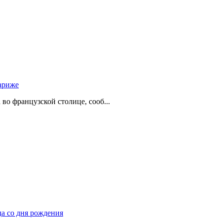
ариже
о французской столице, сооб...
да со дня рождения