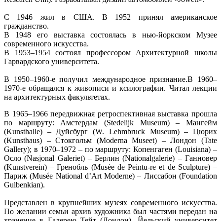
С 1946 жил в США. В 1952 принял американское
гражданство.
В 1948 его выставка состоялась в нью-йоркском Музее
современного искусства.
В 1953–1954 состоял профессором Архитектурной школы
Гарвардского университета.
В 1950–1960-е получил международное признание.В 1960–
1970-е обращался к живописи и ксилографии. Читал лекции
на архитектурных факультетах.
В 1965–1966 передвижная ретроспективная выставка прошла
по маршруту: Амстердам (Stedelijk Museum) – Мангейм
(Kunsthalle) – Дуйсбург (W. Lehmbruck Museum) – Цюрих
(Kunsthaus) – Стокгольм (Moderna Museet) – Лондон (Tate
Gallery); в 1970–1972 – по маршруту: Копенгаген (Louisiana) –
Осло (Nasjonal Galeriet) – Берлин (Nationalgalerie) – Ганновер
(Kunstverein) – Гренобль (Musée de Peintu-re et de Sculpture) –
Париж (Musée National d’Art Moderne) – Лиссабон (Foundation
Gulbenkian).
Представлен в крупнейших музеях современного искусства.
По желании семьи архив художника был частями передан на
хранение в Галерею Тейт (Лондон), Йельский университет