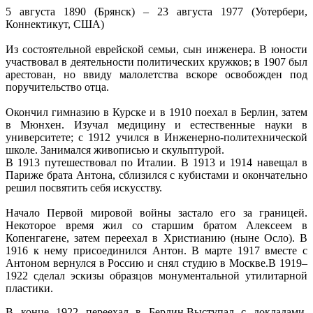
5 августа 1890 (Брянск) – 23 августа 1977 (Уотербери,
Коннектикут, США)
Из состоятельной еврейской семьи, сын инженера. В юности
участвовал в деятельности политических кружков; в 1907 был
арестован, но ввиду малолетства вскоре освобожден под
поручительство отца.
Окончил гимназию в Курске и в 1910 поехал в Берлин, затем
в Мюнхен. Изучал медицину и естественные науки в
университете; с 1912 учился в Инженерно-политехнической
школе. Занимался живописью и скульптурой.
В 1913 путешествовал по Италии. В 1913 и 1914 навещал в
Париже брата Антона, сблизился с кубистами и окончательно
решил посвятить себя искусству.
Начало Первой мировой войны застало его за границей.
Некоторое время жил со старшим братом Алексеем в
Копенгагене, затем переехал в Христианию (ныне Осло). В
1916 к нему присоединился Антон. В марте 1917 вместе с
Антоном вернулся в Россию и снял студию в Москве.В 1919–
1922 сделал эскизы образцов монументальной утилитарной
пластики.
В конце 1922 переехал в Берлин.Выступал с докладами,