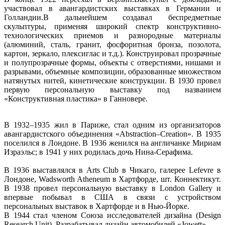
участвовал в авангардистских выставках в Германии и
Голландии.В дальнейшем создавал беспредметные
скульптуры, применяя широкий спектр конструктивно-
технологических приемов и разнородные материалы
(алюминий, сталь, гранит, фосфоритная бронза, позолота,
картон, зеркало, плексиглас и т.д.). Конструировал прозрачные
и полупрозрачные формы, объекты с отверстиями, нишами и
разрывами, объемные композиции, образованные множеством
натянутых нитей, кинетические конструкции. В 1930 провел
первую персональную выставку под названием
«Конструктивная пластика» в Ганновере.
В 1932–1935 жил в Париже, стал одним из организаторов
авангардистского объединения «Abstraction–Crеation». В 1935
поселился в Лондоне. В 1936 женился на англичанке Мириам
Израэльс; в 1941 у них родилась дочь Нина-Серафима.
В 1936 выставлялся в Arts Club в Чикаго, галерее Lefevre в
Лондоне, Wadsworth Atheneum в Хартфорде, шт. Коннектикут.
В 1938 провел персональную выставку в London Gallery и
впервые побывал в США в связи с устройством
персональных выставок в Хартфорде и в Нью-Йорке.
В 1944 стал членом Союза исследователей дизайна (Design
Research Unit). Разрабатывал дизайн автомобилей «Jowett».