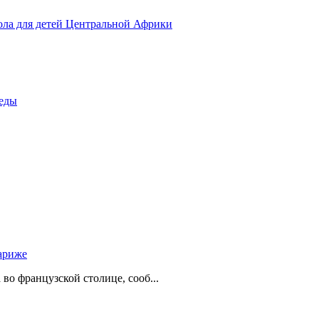
ола для детей Центральной Африки
беды
ариже
о французской столице, сооб...