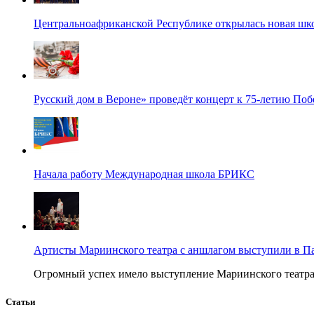
Центральноафриканской Республике открылась новая шк
Русский дом в Вероне» проведёт концерт к 75-летию По
Начала работу Международная школа БРИКС
Артисты Мариинского театра с аншлагом выступили в П
Огромный успех имело выступление Мариинского театра в
Статьи