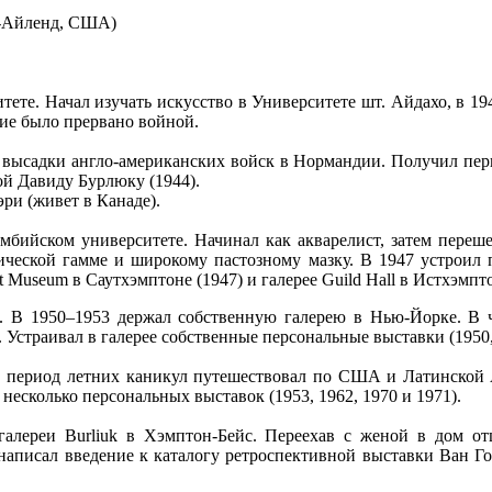
нг-Айленд, США)
те. Начал изучать искусство в Университете шт. Айдахо, в 194
ние было прервано войной.
высадки англо-американских войск в Нормандии. Получил перв
й Давиду Бурлюку (1944).
ри (живет в Канаде).
бийском университете. Начинал как акварелист, затем переше
ческой гамме и широкому пастозному мазку. В 1947 устроил 
rt Museum в Саутхэмптоне (1947) и галерее Guild Hall в Истхэмпт
а. В 1950–1953 держал собственную галерею в Нью-Йорке. В 
. Устраивал в галерее собственные персональные выставки (1950,
. В период летних каникул путешествовал по США и Латинской 
есколько персональных выставок (1953, 1962, 1970 и 1971).
галереи Burliuk в Хэмптон-Бейс. Переехав с женой в дом отц
написал введение к каталогу ретроспективной выставки Ван Го