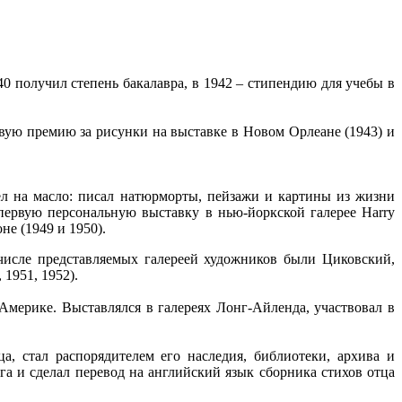
0 получил степень бакалавра, в 1942 – стипендию для учебы в
ую премию за рисунки на выставке в Новом Орлеане (1943) и
л на масло: писал натюрморты, пейзажи и картины из жизни
первую персональную выставку в нью-йоркской галерее Harry
оне (1949 и 1950).
числе представляемых галереей художников были Циковский,
 1951, 1952).
Америке. Выставлялся в галереях Лонг-Айленда, участвовал в
а, стал распорядителем его наследия, библиотеки, архива и
га и сделал перевод на английский язык сборника стихов отца