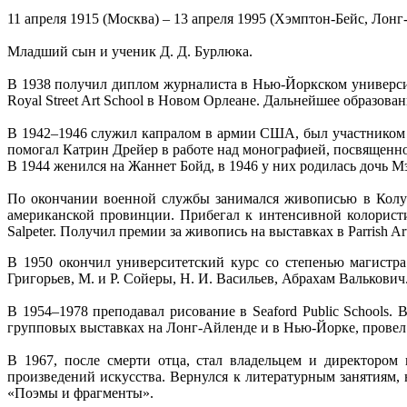
11 апреля 1915 (Москва) – 13 апреля 1995 (Хэмптон-Бейс, Ло
Младший сын и ученик Д. Д. Бурлюка.
В 1938 получил диплом журналиста в Нью-Йоркском университе
Royal Street Art School в Новом Орлеане. Дальнейшее образова
В 1942–1946 служил капралом в армии США, был участником 
помогал Катрин Дрейер в работе над монографией, посвященно
В 1944 женился на Жаннет Бойд, в 1946 у них родилась дочь Мэ
По окончании военной службы занимался живописью в Колум
американской провинции. Прибегал к интенсивной колористи
Salpeter. Получил премии за живопись на выставках в Parrish A
В 1950 окончил университетский курс со степенью магистр
Григорьев, М. и Р. Сойеры, Н. И. Васильев, Абрахам Валькович
В 1954–1978 преподавал рисование в Seaford Public Schools
групповых выставках на Лонг-Айленде и в Нью-Йорке, провел н
В 1967, после смерти отца, стал владельцем и директором 
произведений искусства. Вернулся к литературным занятиям, 
«Поэмы и фрагменты».