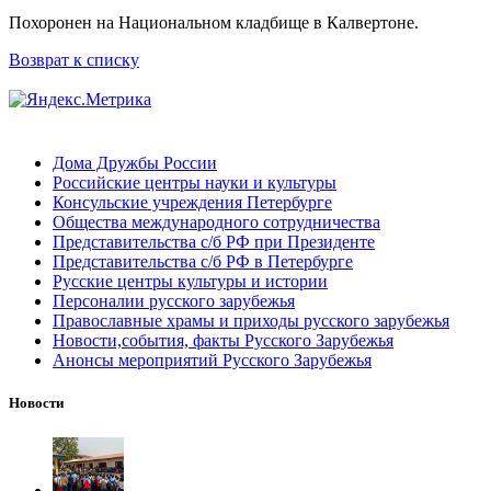
Похоронен на Национальном кладбище в Калвертоне.
Возврат к списку
Дома Дружбы России
Российские центры науки и культуры
Консульские учреждения Петербурге
Общества международного сотрудничества
Представительства с/б РФ при Президенте
Представительства с/б РФ в Петербурге
Русские центры культуры и истории
Персоналии русского зарубежья
Православные храмы и приходы русского зарубежья
Новости,события, факты Русского Зарубежья
Анонсы мероприятий Русского Зарубежья
Новости