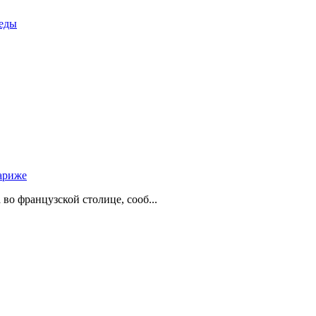
беды
ариже
о французской столице, сооб...