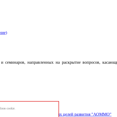
ние)
 семинаров, направленных на раскрытие вопросов, касающ
лов cookie.
ектов и достижению национальных целей развития "АОММО"