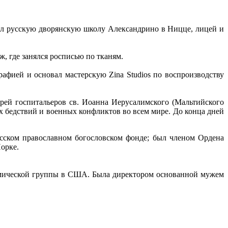
ил русскую дворянскую школу Александрино в Ницце, лицей и
 где занялся росписью по тканям.
фией и основал мастерскую Zina Studios по воспроизводству
рей госпитальеров св. Иоанна Иерусалимского (Мальтийского
х бедствий и военных конфликтов во всем мире. До конца дней
усском православном богословском фонде; был членом Ордена
Йорке.
адемической группы в США. Была директором основанной мужем