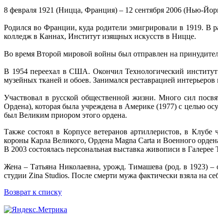
8 февраля 1921 (Ницца, Франция) – 12 сентября 2006 (Нью-Йор
Родился во Франции, куда родители эмигрировали в 1919. В
колледж в Каннах, Институт изящных искусств в Ницце.
Во время Второй мировой войны был отправлен на принудитель
В 1954 переехал в США. Окончил Технологический институт 
музейных тканей и обоев. Занимался реставрацией интерьеров
Участвовал в русской общественной жизни. Много сил посвя
Ордена), которая была учреждена в Америке (1977) с целью о
был Великим приором этого ордена.
Также состоял в Корпусе ветеранов артиллеристов, в Клубе
короны Карла Великого, Ордена Magna Carta и Военного орден
В 2003 состоялась персональная выставка живописи в Галерее
Жена – Татьяна Николаевна, урожд. Тимашева (род. в 1923) 
студии Zina Studios. После смерти мужа фактически взяла на с
Возврат к списку