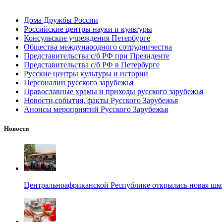
Дома Дружбы России
Российские центры науки и культуры
Консульские учреждения Петербурге
Общества международного сотрудничества
Представительства с/б РФ при Президенте
Представительства с/б РФ в Петербурге
Русские центры культуры и истории
Персоналии русского зарубежья
Православные храмы и приходы русского зарубежья
Новости,события, факты Русского Зарубежья
Анонсы мероприятий Русского Зарубежья
Новости
Центральноафриканской Республике открылась новая шк