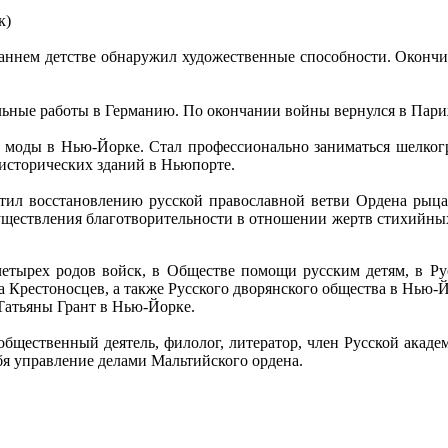
к)
 раннем детстве обнаружил художественные способности. Оконч
ные работы в Германию. По окончании войны вернулся в Париж,
моды в Нью-Йорке. Стал профессионально заниматься шелкогра
 исторических зданий в Ньюпорте.
тил восстановлению русской православной ветви Ордена рыца
существления благотворительности в отношении жертв стихийны
 четырех родов войск, в Обществе помощи русским детям, в Р
а Крестоносцев, а также Русского дворянского общества в Нью-
 Татьяны Грант в Нью-Йорке.
– общественный деятель, филолог, литератор, член Русской ак
ебя управление делами Мальтийского ордена.