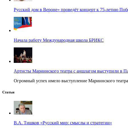
Русский дом в Вероне» проведёт концерт к 75-летию По
Начала работу Международная школа БРИКС
Артисты Мариинского театра с аншлагом выступили в П
Огромный успех имело выступление Мариинского театра в
Статьи
В.А. Тишков «Русский мир: смыслы и стратегии»