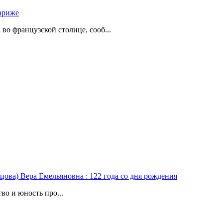
ариже
о французской столице, сооб...
цова) Вера Емельяновна : 122 года со дня рождения
во и юность про...