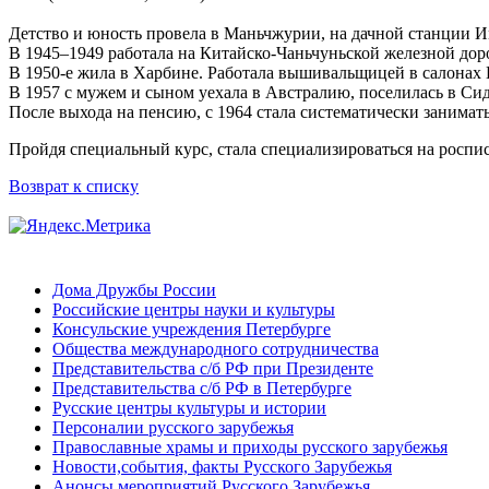
Детство и юность провела в Маньчжурии, на дачной станции И
В 1945–1949 работала на Китайско-Чаньчуньской железной дор
В 1950-е жила в Харбине. Работала вышивальщицей в салонах 
В 1957 с мужем и сыном уехала в Австралию, поселилась в Сид
После выхода на пенсию, с 1964 стала систематически занимат
Пройдя специальный курс, стала специализироваться на роспи
Возврат к списку
Дома Дружбы России
Российские центры науки и культуры
Консульские учреждения Петербурге
Общества международного сотрудничества
Представительства с/б РФ при Президенте
Представительства с/б РФ в Петербурге
Русские центры культуры и истории
Персоналии русского зарубежья
Православные храмы и приходы русского зарубежья
Новости,события, факты Русского Зарубежья
Анонсы мероприятий Русского Зарубежья