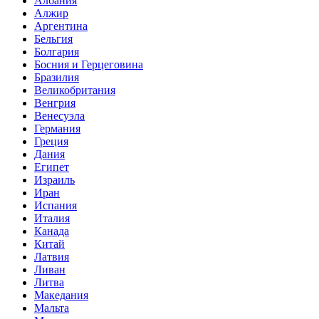
Албания
Алжир
Аргентина
Бельгия
Болгария
Босния и Герцеговина
Бразилия
Великобритания
Венгрия
Венесуэла
Германия
Греция
Дания
Египет
Израиль
Иран
Испания
Италия
Канада
Китай
Латвия
Ливан
Литва
Македания
Мальта