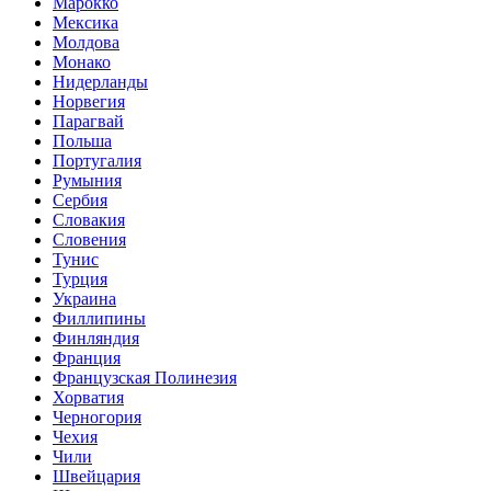
Марокко
Мексика
Молдова
Монако
Нидерланды
Норвегия
Парагвай
Польша
Португалия
Румыния
Сербия
Словакия
Словения
Тунис
Турция
Украина
Филлипины
Финляндия
Франция
Французская Полинезия
Хорватия
Черногория
Чехия
Чили
Швейцария