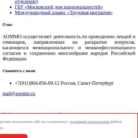
отделение)
ГБУ «Московский дом национальностей»
Международный альянс «Трудовая миграция»
О нас
АОММО осуществляет деятельность по проведению лекций и
семинаров, направленных на раскрытие вопросов,
касающихся межнационального и межконфессионального
согласия и сохранению многообразия народов Российской
Федерации.
Свяжитесь с нами
+7(911)904-856-09-12 Россия, Санкт-Петербург
mail@aommo.ru
©
Ассоциация организаций по реализации национальных
проектов и достижению национальных целей развития
олжая использовать сайт, вы соглашаетесь с
политикой использования
файлов
"АОММО"
ie.
e-mail:
mail@aommo.ru