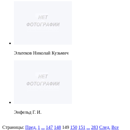
Эльтеков Николай Кузьмич
Энфельд Г. И.
Страницы:
Пред.
1
...
147
148
149
150
151
...
283
След.
Все