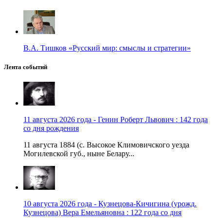
В.А. Тишков «Русский мир: смыслы и стратегии»
Лента событий
11 августа 2026 года - Генин Роберт Львович : 142 года
со дня рождения
11 августа 1884 (с. Высокое Климовичского уезда
Могилевской губ., ныне Белару...
10 августа 2026 года - Кузнецова-Кичигина (урожд.
Кузнецова) Вера Емельяновна : 122 года со дня