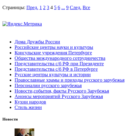
Страницы:
Пред.
1
2
3
4
5
6
...
9
След.
Все
Дома Дружбы России
Российские центры науки и культуры
Консульские учреждения Петербурге
Общества международного сотрудничества
Представительства с/б РФ при Президенте
Представительства с/б РФ в Петербурге
Русские центры культуры и истории
Православные храмы и приходы русского зарубежья
Персоналии русского зарубежья
Новости,события, факты Русского Зарубежья
Анонсы мероприятий Русского Зарубежья
Кухни народов
Стиль жизни
Новости