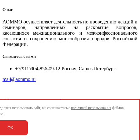
О нас
АОММО осуществляет деятельность по проведению лекций и
семинаров, направленных на раскрытие вопросов,
касающихся межнационального и межконфессионального
согласия и сохранению многообразия народов Российской
Федерации.
Свяжитесь с нами
+7(911)904-856-09-12 Россия, Санкт-Петербург
mail@aommo.ru
©
Ассоциация организаций по реализации национальных
проектов и достижению национальных целей развития
олжая использовать сайт, вы соглашаетесь с
политикой использования
файлов
"АОММО"
ie.
e-mail:
mail@aommo.ru
OK