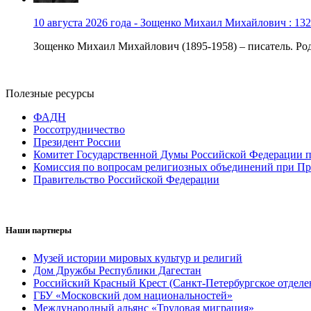
10 августа 2026 года - Зощенко Михаил Михайлович : 132
Зощенко Михаил Михайлович (1895-1958) – писатель. Роди
Полезные ресурсы
ФАДН
Россотрудничество
Президент России
Комитет Государственной Думы Российской Федерации п
Комиссия по вопросам религиозных объединений при Пр
Правительство Российской Федерации
Наши партнеры
Музей истории мировых культур и религий
Дом Дружбы Республики Дагестан
Российский Красный Крест (Санкт-Петербургское отделе
ГБУ «Московский дом национальностей»
Международный альянс «Трудовая миграция»