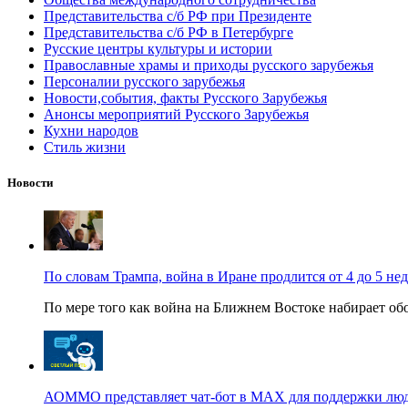
Представительства с/б РФ при Президенте
Представительства с/б РФ в Петербурге
Русские центры культуры и истории
Православные храмы и приходы русского зарубежья
Персоналии русского зарубежья
Новости,события, факты Русского Зарубежья
Анонсы мероприятий Русского Зарубежья
Кухни народов
Стиль жизни
Новости
По словам Трампа, война в Иране продлится от 4 до 5 не
По мере того как война на Ближнем Востоке набирает обо
АОММО представляет чат-бот в MAX для поддержки людей