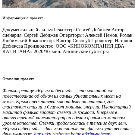
Информация о проекте
Документальный фильм Режиссер: Сергей Дебижев Автор
сценария: Сергей Дебижев Операторы: Алексей Немов, Роман
Любимский Композитор: Виктор Сологуб Продюсер: Наталия
Дебижева Производство: ООО «КИНОКОМПАНИЯ ДВА
КАПИТАНА» 2020*87 мин. Английские субтитры
Описание проекта
Фильм-зрелище «Крым небесный» – это масштабное
повествование об одном из самых удивительных мест на
земле. Крым представлен как отдельная планета, где
властвуют стихии и бушуют мощные энергии. Планетарный
масштаб фильма задают съемки из космоса. Впервые в
отечественной кинематографии сделан фильм на мировом
уровне качества. Съемки продолжались в течение двух лет.
«Крым небесный» – фильм-впечатление, фильм-путешествие,
фильм-мираж.
https://ru.rushouse.be/post/krim-nebesny