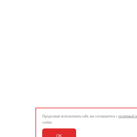
Продолжая использовать сайт, вы соглашаетесь с
политикой 
cookie.
OK