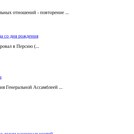
ьных отношений - повторение ...
да со дня рождения
ровал в Персию (...
а
ия Генеральной Ассамблеей ...
о делам национальностей