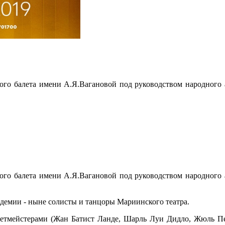
го балета имени А.Я.Вагановой под руководством народного а
го балета имени А.Я.Вагановой под руководством народного а
демии - ныне солисты и танцоры Мариинского театра.
алетмейстерами (Жан Батист Ланде, Шарль Луи Дидло, Жюль Пе