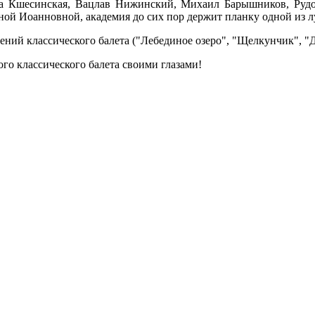
а Кшесинская, Вацлав Нижинский, Михаил Барышников, Рудол
ной Иоанновной, академия до сих пор держит планку одной из 
ний классического балета ("Лебединое озеро", "Щелкунчик", "Д
ого классического балета своими глазами!