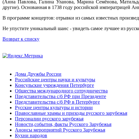
(Анна Павлова, Галина Уланова, Марина Семёнова, Матильд
другие). Основанная в 1738 году российской императрицей Ан
В программе концертов: отрывки из самых известных произведе
Не упустите уникальный шанс - увидеть самое лучшее из русск
Возврат к списку
Дома Дружбы России
Российские центры науки и культуры
Консульские учреждения Петербурге
Общества международного сотрудничества
Представительства с/б РФ при Президенте
Представительства с/б РФ в Петербурге
Русские центры культуры и истории
Православные храмы и приходы русского зарубежья
Персоналии русского зарубежья
Новости,события, факты Русского Зарубежья
Анонсы мероприятий Русского Зарубежья
Кухни народов