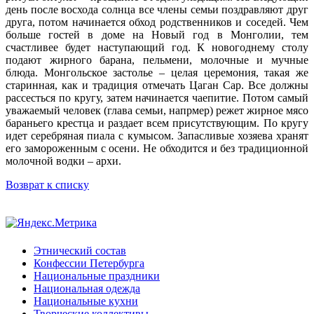
день после восхода солнца все члены семьи поздравляют друг
друга, потом начинается обход родственников и соседей. Чем
больше гостей в доме на Новый год в Монголии, тем
счастливее будет наступающий год. К новогоднему столу
подают жирного барана, пельмени, молочные и мучные
блюда. Монгольское застолье – целая церемония, такая же
старинная, как и традиция отмечать Цаган Сар. Все должны
рассесться по кругу, затем начинается чаепитие. Потом самый
уважаемый человек (глава семьи, напрмер) режет жирное мясо
бараньего крестца и раздает всем присутствующим. По кругу
идет серебряная пиала с кумысом. Запасливые хозяева хранят
его замороженным с осени. Не обходится и без традиционной
молочной водки – архи.
Возврат к списку
Этнический состав
Конфессии Петербурга
Национальные праздники
Национальная одежда
Национальные кухни
Творческие коллективы