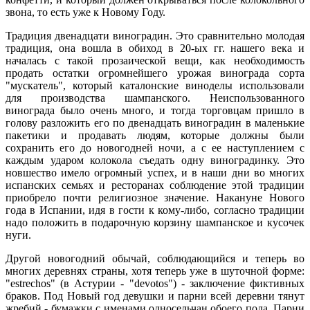
звона, то есть уже к Новому Году.
Традиция двенадцати виноградин. Это сравнительно молодая
традиция, она вошла в обиход в 20-ых гг. нашего века и
началась с такой прозаической вещи, как необходимость
продать остатки огромнейшего урожая винограда сорта
"мускатель", который каталонские виноделы использовали
для производства шампанского. Неиспользованного
винограда было очень много, и тогда торговцам пришло в
голову разложить его по двенадцать виноградин в маленькие
пакетики и продавать людям, которые должны были
сохранить его до новогодней ночи, а с ее наступлением с
каждым ударом колокола съедать одну виноградинку. Это
новшество имело огромный успех, и в наши дни во многих
испанских семьях и ресторанах соблюдение этой традиции
приобрело почти религиозное значение. Накануне Нового
года в Испании, идя в гости к кому-либо, согласно традиции
надо положить в подарочную корзину шампанское и кусочек
нуги.
Другой новогодний обычай, соблюдающийся и теперь во
многих деревнях страны, хотя теперь уже в шуточной форме:
"estrechos" (в Астурии - "devotos") - заключение фиктивных
браков. Под Новый год девушки и парни всей деревни тянут
жребий - бумажки с именами односельчан обоего пола. Парни