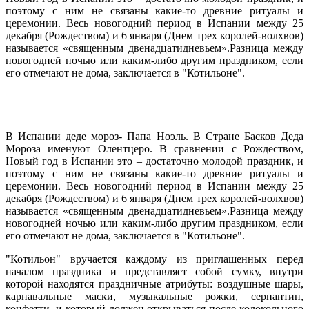
поэтому с ним не связаны какие-то древние ритуалы и
церемонии. Весь новогодний период в Испании между 25
декабря (Рождеством) и 6 января (Днем трех королей-волхвов)
называется «священным двенадцатидневьем».Разница между
новогодней ночью или каким-либо другим праздником, если
его отмечают не дома, заключается в "Котильоне".
В Испании деде мороз- Папа Ноэль. В Стране Басков Деда
Мороза именуют Олентцеро. В сравнении с Рождеством,
Новый год в Испании это – достаточно молодой праздник, и
поэтому с ним не связаны какие-то древние ритуалы и
церемонии. Весь новогодний период в Испании между 25
декабря (Рождеством) и 6 января (Днем трех королей-волхвов)
называется «священным двенадцатидневьем».Разница между
новогодней ночью или каким-либо другим праздником, если
его отмечают не дома, заключается в "Котильоне".
"Котильон" вручается каждому из приглашенных перед
началом праздника и представляет собой сумку, внутри
которой находятся праздничные атрибуты: воздушные шары,
карнавальные маски, музыкальные рожки, серпантин,
конфетти, и который должен открываться после колокольного