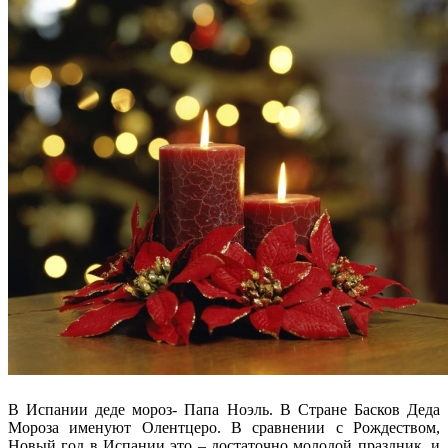
В Испании деде мороз- Папа Ноэль. В Стране Басков Деда
Мороза именуют Олентцеро. В сравнении с Рождеством,
Новый год в Испании это – достаточно молодой праздник, и