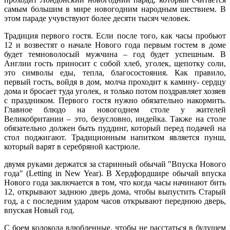
самым большим в мире новогодним народным шествием. В
этом параде учувствуют более десяти тысяч человек.
Традиция первого гостя. Если после того, как часы пробьют
12 и возвестят о начале Нового года первым гостем в доме
будет темноволосый мужчина – год будет успешным. В
Англии гость приносит с собой хлеб, уголек, щепотку соли,
это символы еды, тепла, благосостояния. Как правило,
первый гость, войдя в дом, молча проходит к камину- сердцу
дома и бросает туда уголек, и только потом поздравляет хозяев
с праздником. Первого гостя нужно обязательно накормить.
Главное блюдо на новогоднем столе у жителей
Великобритании – это, безусловно, индейка. Также на столе
обязательно должен быть пуддинг, который перед подачей на
стол поджигают. Традиционным напитком является пунш,
который варят в серебряной кастрюле.
двумя руками держатся за старинный обычай "Впуска Нового
года" (Letting in New Year). В Хердфордшире обычай впуска
Нового года заключается в том, что когда часы начинают бить
12, открывают заднюю дверь дома, чтобы выпустить Старый
год, а с последним ударом часов открывают переднюю дверь,
впуская Новый год.
С боем колокола влюбленные, чтобы не расстаться в будущем