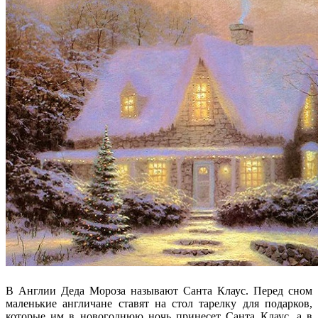
В Англии Деда Мороза называют Санта Клаус. Перед сном
маленькие англичане ставят на стол тарелку для подарков,
которые им в новогоднюю ночь принесет Санта Клаус, а в