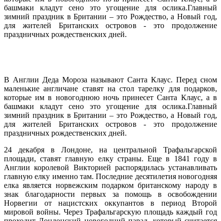
башмаки кладут сено это угощение для ослика.Главный
зимний праздник в Британии – это Рождество, а Новый год,
для жителей Британских островов - это продолжение
праздничных рождественских дней.
В Англии Деда Мороза называют Санта Клаус. Перед сном
маленькие англичане ставят на стол тарелку для подарков,
которые им в новогоднюю ночь принесет Санта Клаус, а в
башмаки кладут сено это угощение для ослика.Главный
зимний праздник в Британии – это Рождество, а Новый год,
для жителей Британских островов - это продолжение
праздничных рождественских дней.
24 декабря в Лондоне, на центральной Трафальгарской
площади, ставят главную елку страны. Еще в 1841 году в
Англии королевой Викторией распорядилась устанавливать
главную елку именно там. Последние десятилетия новогодняя
елка является норвежским подарком британскому народу в
знак благодарности первых за помощь в освобождении
Норвегии от нацистских оккупантов в период Второй
мировой войны. Через Трафальгарскую площадь каждый год
проходит Лондонский новогодний парад, который считается