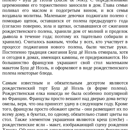
церемониями его торжественно заносили в дом. Глава семьи
поливал его маслом и подогретым вином, и вся семья
воздавала молитвы. Маленькие девочки поджигали полено с
помощью щепок, оставшихся от полена предыдущего года
(согласно поверию, зола и щепки, остававшиеся от сжигания
рождественского полена, хранили дом от молний и проделок
дьявола в течение года; поэтому их тщательно собирали и
хранили). Считалось важным, чтобы у всех, кто участвует в
процессе поджигания нового полена, были чистые руки.
Постепенно традиция сжигания Буш дё Ноэль отмирала, хотя
и сегодня в домах, имеющих камины, ее придерживаются. Но
большинство французов украшают свой стол маленьким
макетом Буш дё Ноэль, и оформляют в виде рождественского
полена некоторые блюда.
Самым известным и обязательным десертом являются
рождественский торт Буш дё Ноэль (в форме полена).
Рождественская елка никогда не была особенно популярной
во Франции. Французы просто вешают над дверью дома ветку
омелы, веря, что она принесет удачу в следующем году. Кроме
того, французы просто обожают цветы - они размещают их по
всему дому, в букетах, по одному, обязательно ставят цветы на
стол. Также элементом украшения являются креш (creche) -
рождественские ясли - макет, изображающий сцену рождения
Христа. Обычно макет заполняется человеческими фигурками