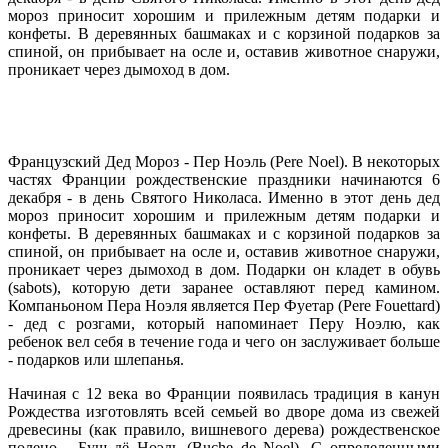
мороз приносит хорошим и прилежным детям подарки и
конфеты. В деревянных башмаках и с корзиной подарков за
спиной, он прибывает на осле и, оставив животное снаружи,
проникает через дымоход в дом.
Французский Дед Мороз - Пер Ноэль (Pere Noel). В некоторых
частях Франции рождественские праздники начинаются 6
декабря - в день Святого Николаса. Именно в этот день дед
мороз приносит хорошим и прилежным детям подарки и
конфеты. В деревянных башмаках и с корзиной подарков за
спиной, он прибывает на осле и, оставив животное снаружи,
проникает через дымоход в дом. Подарки он кладет в обувь
(sabots), которую дети заранее оставляют перед камином.
Компаньоном Пера Ноэля является Пер Фуетар (Pere Fouettard)
- дед с розгами, который напоминает Перу Ноэлю, как
ребенок вел себя в течение года и чего он заслуживает больше
- подарков или шлепанья.
Начиная с 12 века во Франции появилась традиция в канун
Рождества изготовлять всей семьей во дворе дома из свежей
древесины (как правило, вишневого дерева) рождественское
полено - Буш дё Ноэль (Buche de Noel). С определенными