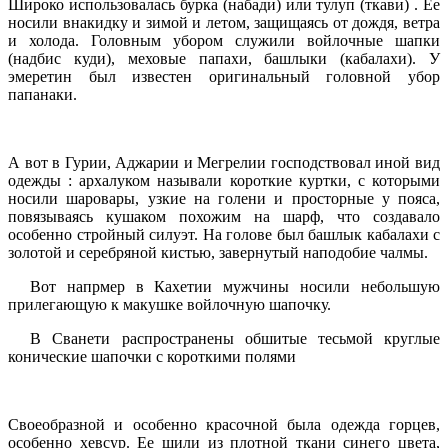
Широко использовалась бурка (набади) или тулуп (ткави) . Ее
носили внакидку и зимой и летом, защищаясь от дождя, ветра
и холода. Головным убором служили войлочные шапки
(надбис куди), меховые папахи, башлыки (кабалахи). У
эмеретин был известен оригинальный головной убор
папанаки.
А вот в Гурии, Аджарии и Мегрелии господствовал иной вид
одежды : архалуком называли короткие куртки, с которыми
носили шаровары, узкие на голени и просторные у пояса,
повязываясь кушаком похожим на шарф, что создавало
особенно стройный силуэт. На голове был башлык кабалахи с
золотой и серебряной кистью, завернутый наподобие чалмы.
Вот напрмер в Кахетии мужчины носили небольшую
прилегающую к макушке войлочную шапочку.
В Сванети распространены обшитые тесьмой круглые
конические шапочки с короткими полями
Своеобразной и особенно красочной была одежда горцев,
особенно хевсур. Ее шили из плотной ткани синего цвета,