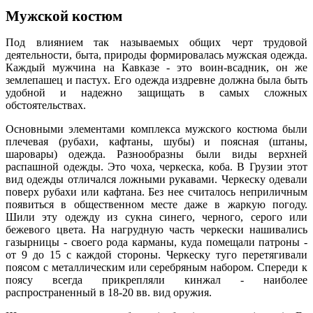
Мужской костюм
Под влиянием так называемых общих черт трудовой
деятельности, быта, природы формировалась мужская одежда.
Каждый мужчина на Кавказе - это воин-всадник, он же
землепашец и пастух. Его одежда издревне должна была быть
удобной и надежно защищать в самых сложных
обстоятельствах.
Основными элементами комплекса мужского костюма были
плечевая (рубахи, кафтаны, шубы) и поясная (штаны,
шаровары) одежда. Разнообразны были виды верхней
распашной одежды. Это чоха, черкеска, коба. В Грузии этот
вид одежды отличался ложными рукавами. Черкеску одевали
поверх рубахи или кафтана. Без нее считалось неприличным
появиться в общественном месте даже в жаркую погоду.
Шили эту одежду из сукна синего, черного, серого или
бежевого цвета. На нагрудную часть черкески нашивались
газырницы - своего рода карманы, куда помещали патроны -
от 9 до 15 с каждой стороны. Черкеску туго перетягивали
поясом с металлическим или серебряным набором. Спереди к
поясу всегда прикрепляли кинжал - наиболее
распространенный в 18-20 вв. вид оружия.