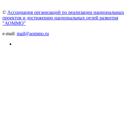
©
Ассоциация организаций по реализации национальных
проектов и достижению национальных целей развития
"АОММО"
e-mail:
mail@aommo.ru