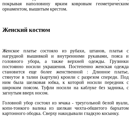
покрывая наполовину ярким ковровым геометрическим
орнаментом, вышитым крестом.
Женский костюм
Женское платье состояло из рубахи, штанов, платья с
нагрудной вышивкой и внутренними рукавами, пояса и
головного убора, а также верхней одежды. Грузинки
постоянно носили украшения. Постепенно женская одежда
становится еще более женственной : Длинное платье,
стянутое в талии (картули) кроили с разрезом спереди. Под
ним была шелковая юбка, к которой носили передник с
широким поясом. Туфли носили на каблуке без задника, с
загнутым вверх носом.
Головной убор состоял из мчака - треугольной белой вуали,
копи-тонкого валика из шелкаи чихта-обшитого бархатом
картонного ободка. Сверху накидывали гладкую косынку.