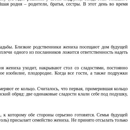
шая родня – родители, братья, сестры. В этот день во время
свадьбы. Близкие родственники жениха посещают дом будущей
 плечи одного из посланников ложится ответственность надеть
ня жениха уходит, накрывают стол со сладостями, постоянно
е изобилие, плодородие. Когда все гости, а также подружки
еряют ее кольцо. Считалось, что первая, примерившая кольцо
ский обряд: две одинаковые сладости клали себе под подушку,
, к которому обе стороны серьезно готовятся. Семья будущей
голь) присылает семейство жениха. Не принято отсылать только