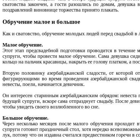
сватовства закончен, а гости разошлись по домам, девушка 
поздравлений виновнице торжества принято плакать.
Обручение малое и большое
Как и сватовство, обручение молодых людей перед свадьбой в 
Малое обручение.
Этот этап предсвадебной подготовки проводится в течение 
супруги, чтобы провести малое обручение. Сама девушка сиди
кольцо на пальчик красавицы, накрыть ее голову платком, а пос
Вторую половинку азербайджанской сладости, от которой от
фигурирующими во время проведения азербайджанской свадьб
невесты, поели, начинается девичник.
Он интересен старинным азербайджанским обрядом: невеста п
будущей супруги, вскоре сама отпразднует свадьбу. После де
чтобы увидеть своего возлюбленного во сне.
Большое обручение.
Через несколько месяцев после малого обручения проходит в
супруги готовит праздничный стол, хотя нередко всевозможные
лук, потому что он издавна считался предвестником горечи в 