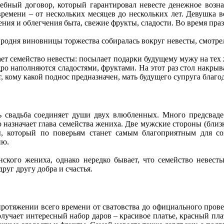
ебный договор, который гарантировал невесте денежное вознаг
времени – от нескольких месяцев до нескольких лет. Девушка в
ения и облегчения быта, свежие фрукты, сладости. Во время п
я родня виновницы торжества собиралась вокруг невесты, смотре
пает семейство невесты: посылает подарки будущему мужу на тех
о наполняются сладостями, фруктами. На этот раз стол накрывае
 кому какой поднос предназначен, мать будущего супруга благода
дь свадьба соединяет души двух влюбленных. Много предсвад
го назначает глава семейства жениха. Две мужские стороны (бли
, который по поверьям станет самым благоприятным для соз
ню.
кого жениха, однако нередко бывает, что семейство невесты 
руг другу добра и счастья.
ротяжении всего времени от сватовства до официального провед
учает интересный набор даров – красивое платье, красный плато