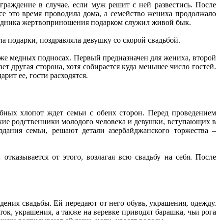
раждение в случае, если муж решит с ней развестись. После
се это время проводила дома, а семейство жениха продолжало
раздника жертвоприношения подарком служил живой бык.
ла подарки, поздравляла девушку со скорой свадьбой.
 же медных подносах. Первый предназначен для жениха, второй
т другая сторона, хотя собирается куда меньшее число гостей.
рит ее, гости расходятся.
ебных хлопот ждет семьи с обеих сторон. Перед проведением
зкие родственники молодого человека и девушки, вступающих в
дания семьи, решают детали азербайджанского торжества –
отказывается от этого, возлагая всю свадьбу на себя. После
ения свадьбы. Ей передают от него обувь, украшения, одежду.
к, украшения, а также на веревке приводят барашка, чьи рога