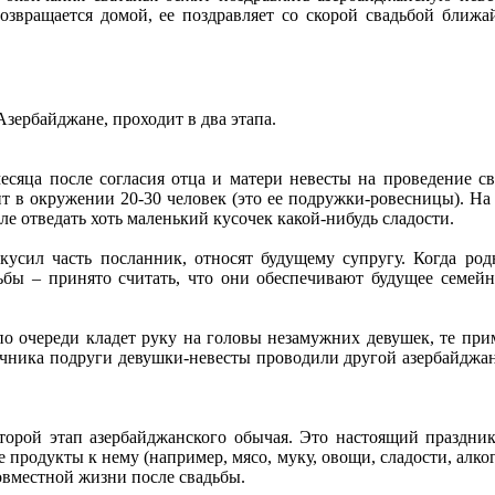
возвращается домой, ее поздравляет со скорой свадьбой ближай
Азербайджане, проходит в два этапа.
месяца после согласия отца и матери невесты на проведение 
т в окружении 20-30 человек (это ее подружки-ровесницы). На
ле отведать хоть маленький кусочек какой-нибудь сладости.
кусил часть посланник, относят будущему супругу. Когда род
ы – принято считать, что они обеспечивают будущее семейно
о очереди кладет руку на головы незамужних девушек, те прим
вичника подруги девушки-невесты проводили другой азербайджан
торой этап азербайджанского обычая. Это настоящий праздник
 продукты к нему (например, мясо, муку, овощи, сладости, алко
совместной жизни после свадьбы.