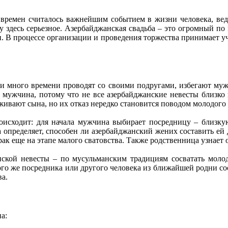
х времен считалось важнейшим событием в жизни человека, вед
 здесь серьезное. Азербайджанская свадьба – это огромный по 
. В процессе организации и проведения торжества принимает уч
и много времени проводят со своими подругами, избегают муж
т мужчина, потому что не все азербайджанские невесты близко
живают сына, но их отказ нередко становится поводом молодого
оисходит: для начала мужчина выбирает посредницу – близкую
 определяет, способен ли азербайджанский жених составить ей 
рак еще на этапе малого сватовства. Также родственница узнает 
нской невесты – по мусульманским традициям сосватать моло
ого же посредника или другого человека из ближайшей родни с
ва.
а: