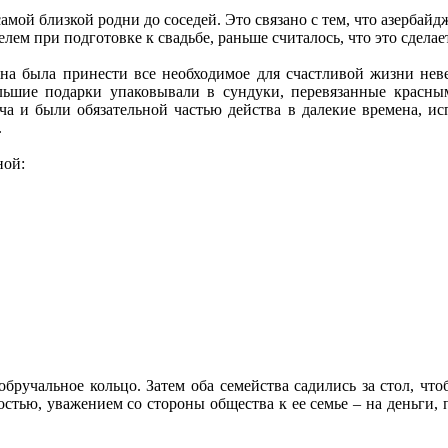
амой близкой родни до соседей. Это связано с тем, что азербай
ем при подготовке к свадьбе, раньше считалось, что это сделае
на была принести все необходимое для счастливой жизни неве
ольшие подарки упаковывали в сундуки, перевязанные красн
а и были обязательной частью действа в далекие времена, ис
.
ной:
обручальное кольцо. Затем оба семейства садились за стол, чт
остью, уважением со стороны общества к ее семье – на деньги, 