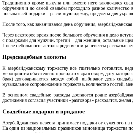
Традиционно кроме выкупа или вместо него заключался свад
обручения и до самой свадьбы проходило разное количество 
посылать ей подарки – различную одежду, предметы для украш
После того, как заканчивался день обручения, азербайджанска
Через некоторое время после большого обручения в дело всту
с подарками для мужчин, третий – для женщин, остальные щедр
После небольшого застолья родственница невесты рассказывает,
Предсвадебные хлопоты
К азербайджанскому торжеству все тщательно готовятся, ве
мероприятия обязательно проводится «разговор», дату которо
брак) договариваются между собой, выбирают день свадьбы
музыкальное сопровождение торжества, количество гостей, ме
В основном свадебные расходы достаются родне азербайджанс
достижения согласия участники «разговора» расходятся, желая д
Свадебные подарки и приданое
Азербайджанская невеста принимает подарки от суженого на п
На один из национальных праздников виновница торжества пол