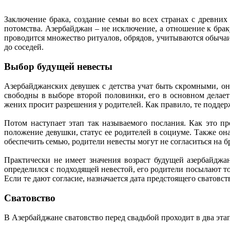
Заключение брака, создание семьи во всех странах с древни
потомства. Азербайджан – не исключение, а отношение к браку
проводится множество ритуалов, обрядов, учитываются обычаи
до соседей.
Выбор будущей невесты
Азербайджанских девушек с детства учат быть скромными, он
свободны в выборе второй половинки, его в основном делае
жених просит разрешения у родителей. Как правило, те поддер
Потом наступает этап так называемого послания. Как это пр
положение девушки, статус ее родителей в социуме. Также она
обеспечить семью, родители невесты могут не согласиться на б
Практически не имеет значения возраст будущей азербайджа
определился с подходящей невестой, его родители посылают т
Если те дают согласие, назначается дата предстоящего сватовст
Сватовство
В Азербайджане сватовство перед свадьбой проходит в два этап