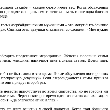
тоящей свадьбе – каждое слово имеет вес. Когда обсуждения
тво приходят женщины семьи жениха – мать и еще одна близкая
рдце.
 тремя азербайджанскими мужчинами – это могут быть близкие
муж. Сначала отец девушки отказывает со словами: «Мне нужно
 обсудить предстоящее мероприятие. Женская половина семьи
лучены, женщины назначают день приезда сватов. Время идет,
чтобы не быть дома в это время. После обсуждения посторонних
 прекрасную девушку?» Если азербайджанская семья приняла
что они приедут второй раз.
ь невесты присутствует во время сватовства, но не говорит ни
е темы. Через некоторое время один из сватов жениха задает
ворит: «Да благословит их Аллах!»
сту (та ждет решения у своей подруги). Когда этап большого