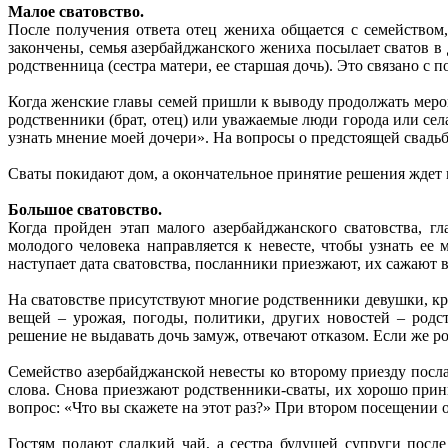
Малое сватовство.
После получения ответа отец жениха общается с семейством
закончены, семья азербайджанского жениха посылает сватов в
родственница (сестра матери, ее старшая дочь). Это связано с 
Когда женские главы семей пришли к выводу продолжать меро
родственники (брат, отец) или уважаемые люди города или се
узнать мнение моей дочери». На вопросы о предстоящей свадьбе
Сваты покидают дом, а окончательное принятие решения ждет и
Большое сватовство.
Когда пройден этап малого азербайджанского сватовства, г
молодого человека направляется к невесте, чтобы узнать ее
наступает дата сватовства, посланники приезжают, их сажают в
На сватовстве присутствуют многие родственники девушки, кро
вещей – урожая, погоды, политики, других новостей – род
решение не выдавать дочь замуж, отвечают отказом. Если же род
Семейство азербайджанской невесты ко второму приезду послан
слова. Снова приезжают родственники-сваты, их хорошо прин
вопрос: «Что вы скажете на этот раз?» При втором посещении о
Гостям подают сладкий чай, а сестра будущей супруги после