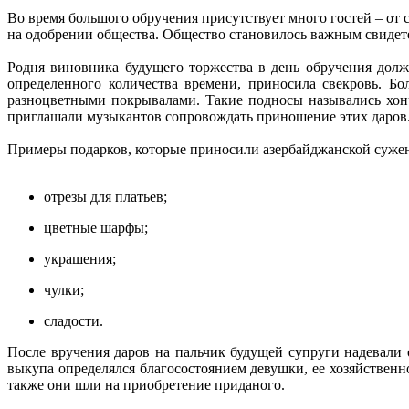
Во время большого обручения присутствует много гостей – от с
на одобрении общества. Общество становилось важным свидетел
Родня виновника будущего торжества в день обручения долж
определенного количества времени, приносила свекровь. Б
разноцветными покрывалами. Такие подносы назывались хонч
приглашали музыкантов сопровождать приношение этих даров
Примеры подарков, которые приносили азербайджанской суже
отрезы для платьев;
цветные шарфы;
украшения;
чулки;
сладости.
После вручения даров на пальчик будущей супруги надевали 
выкупа определялся благосостоянием девушки, ее хозяйственн
также они шли на приобретение приданого.