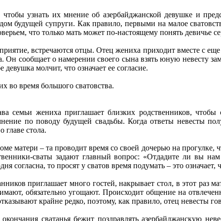
, чтобы узнать их мнение об азербайджанской девушке и предс
 дом будущей супруги. Как правило, первыми на малое сватовс
поверьем, что только мать может по-настоящему понять девичье се
приятие, встречаются отцы. Отец жениха приходит вместе с еще
ла. Он сообщает о намерении своего сына взять юную невесту за
 девушка молчит, что означает ее согласие.
х во время большого сватовства.
лава семьи жениха приглашает близких родственников, чтобы
 мнение по поводу будущей свадьбы. Когда ответы невесты по
о главе стола.
ме матери – та проводит время со своей дочерью на прогулке, 
ственники-сваты задают главный вопрос: «Отдадите ли вы нам
ня согласна, то просят у сватов время подумать – это означает, 
ников приглашает много гостей, накрывает стол, в этот раз мат
имают, обязательно угощают. Происходит общение на отвлеченны
тказывают крайне редко, поэтому, как правило, отец невесты го
 окончания сватанья бежит поздравлять азербайджанскую неве