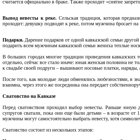
считается официально в браке. Также проходит «снятие запрето
Вывод невесты к реке.
Сельская традиция, которая предназн
проходит: девушку подводят к реке, потом мужчина бросает на 
Подарки.
Дарение подарков от одной кавказской семьи другой
подарить всем мужчинам кавказской семьи жениха теплые носки
В больших городах многие традиции проведения кавказских т
отдельно, сейчас все стало иначе: юная женская половина не т
к свадьбе своей подруги – вышивают носовые платки, наряды,
После того, как молодые люди обменялись любезностями, в зн
взаимна, через этого же посредника она передает собственнор
Сватовство на Кавказе
Перед сватовством проходил выбор невесты. Раньше юную д
супругов сватали, пока они еще были детьми – в возрасте от 
мужчины могут самостоятельно выбрать невесту, хотя символи
Сватовство состоит из нескольких этапов: