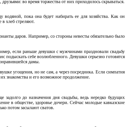
 друзьями: во время торжества от них приходилось скрываться.
у водяной, пока она будет набирать ее для хозяйства. Как он
 в хлеб стреляют.
рианты даров. Например, со стороны невесты обязательно было
ример, если раньше девушки с мужчинами праздновали свадьбу
шанс подыскать себе возлюбленного. Девушки серьезно готовятся
понравившейся дамы.
ушке угощения, но не сам, а через посредника. Если симпатия
 их знакомства и его возможное продолжение.
 задолго до назначения дня свадьбы, ведь нередко будущих
жение в обществе, здоровье дочери. Сейчас молодые кавказские
ько потом засылают сватов.