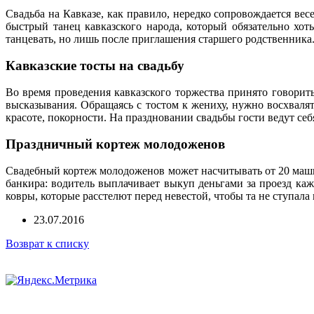
Свадьба на Кавказе, как правило, нередко сопровождается ве
быстрый танец кавказского народа, который обязательно хот
танцевать, но лишь после приглашения старшего родственника
Кавказские тосты на свадьбу
Во время проведения кавказского торжества принято говори
высказывания. Обращаясь с тостом к жениху, нужно восхвалять
красоте, покорности. На праздновании свадьбы гости ведут се
Праздничный кортеж молодоженов
Свадебный кортеж молодоженов может насчитывать от 20 машин
банкира: водитель выплачивает выкуп деньгами за проезд каж
ковры, которые расстелют перед невестой, чтобы та не ступала 
23.07.2016
Возврат к списку