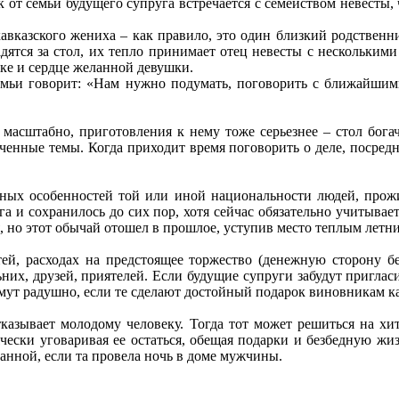
 от семьи будущего супруга встречается с семейством невесты,
авказского жениха – как правило, это один близкий родственни
адятся за стол, их тепло принимает отец невесты с нескольки
уке и сердце желанной девушки.
семьи говорит: «Нам нужно подумать, поговорить с ближайши
масштабно, приготовления к нему тоже серьезнее – стол богач
еченные темы. Когда приходит время поговорить о деле, посред
урных особенностей той или иной национальности людей, про
га и сохранилось до сих пор, хотя сейчас обязательно учитывае
я, но этот обычай отошел в прошлое, уступив место теплым летн
тей, расходах на предстоящее торжество (денежную сторону бе
них, друзей, приятелей. Если будущие супруги забудут пригласит
ут радушно, если те сделают достойный подарок виновникам ка
отказывает молодому человеку. Тогда тот может решиться на х
ески уговаривая ее остаться, обещая подарки и безбедную жиз
тнанной, если та провела ночь в доме мужчины.