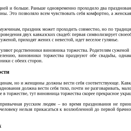
х дней и больше. Раньше одновременно проходило два празднован
ны. Это позволяло всем чувствовать себя комфортно, а женская
жчинам, праздник может проходить совместно, но по традици
роведения двух кавказских свадеб: первая символизирует свое
уженой, приходят жених с невестой, идет веселое гулянье.
 гуляют родственники виновника торжества. Родителям суженой 
делению, виновники торжества празднуют обе свадьбы, однако
ники с обеих сторон.
ости
инам, но и женщины должны вести себя соответствующе. Кавказ
днования должна вести себя тихо, почти не разговаривать, мало 
е в торжестве, тут виновница торжества скорее прекрасное укра
непривычная русским людям – во время празднования не приня
у человеку нельзя прикасаться к возлюбленной до первой брач
х