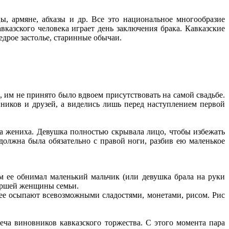
ы, армяне, абхазы и др. Все это национальное многообразие
казского человека играет день заключения брака. Кавказские
едрое застолье, старинные обычаи.
а, им не принято было вдвоем присутствовать на самой свадьбе.
нников и друзей, а виделись лишь перед наступлением первой
а жениха. Девушка полностью скрывала лицо, чтобы избежать
должна была обязательно с правой ноги, разбив ею маленькое
м ее обнимал маленький мальчик (или девушка брала на руки
таршей женщины семьи.
 ее осыпают всевозможными сладостями, монетами, рисом. Рис
еча виновников кавказского торжества. С этого момента пара