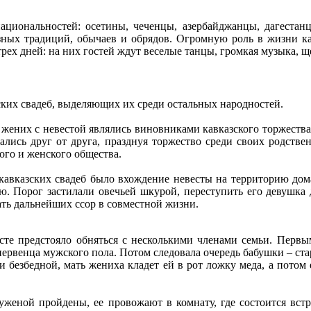
циональностей: осетины, чеченцы, азербайджанцы, дагестанц
ных традиций, обычаев и обрядов. Огромную роль в жизни кав
ех дней: на них гостей ждут веселые танцы, громкая музыка, щ
ких свадеб, выделяющих их среди остальных народностей.
то жених с невестой являлись виновниками кавказского торжеств
ались друг от друга, празднуя торжество среди своих родстве
ого и женского общества.
авказских свадеб было вхождение невесты на территорию дом
ю. Порог застилали овечьей шкурой, переступить его девушка 
ать дальнейших ссор в совместной жизни.
сте предстояло обняться с несколькими членами семьи. Первы
первенца мужского пола. Потом следовала очередь бабушки – с
и безбедной, мать жениха кладет ей в рот ложку меда, а потом
уженой пройдены, ее провожают в комнату, где состоится встр