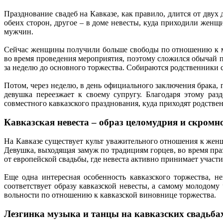
Празднование свадеб на Кавказе, как правило, длится от дву
обеих сторон, другое – в доме невесты, куда приходили женщи
мужчин.
Сейчас женщины получили больше свободы по отношению к му
во время проведения мероприятия, поэтому сложился обычай п
за неделю до основного торжества. Собираются родственники с
Потом, через неделю, в день официального заключения брака,
девушка переезжает к своему супругу. Благодаря этому раз
совместного кавказского празднования, куда приходят родствен
Кавказская невеста – образ целомудрия и скромн
На Кавказе существует культ уважительного отношения к женщ
Девушка, выходящая замуж по традициям горцев, во время праз
от европейской свадьбы, где невеста активно принимает участи
Еще одна интересная особенность кавказского торжества, 
соответствует образу кавказской невесты, а самому молодом
вольности по отношению к кавказской виновнице торжества.
Лезгинка музыка и танцы на кавказских свадьба