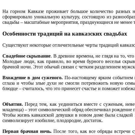
На горном Кавказе проживает большое количество разных на
сформировало уникальную культуру, состоящую из разнообраз
свадьбы – масштабные мероприятия, празднующиеся не менее тр
Особенности традиций на кавказских свадьбах
Существуют некоторые отличительные черты традиций кавказс
Свадебное скрывание
. В древние времена, не глядя на то, ч
Молодые люди, как правило, во время бурного веселья скрыв
брачной ночи. Этот обычай связан с четким разделением мужск
Вхождение в дом суженого.
По-настоящему ярким событием к
сглаза и чтобы злые духи не смогли потревожить новую семь
блюдце – считалось, что это принесет счастье и поможет избеж
Объятия.
Перед тем, как уединиться вместе с суженым, неве
младенца) – этот символический обряд обеспечивал рождение 
Чтобы жизнь кавказской девушки в новом доме была сладкой 
символизирует изобилие, плодородие, достаток.
Первая брачная ночь.
После того, как все обряды встречи с