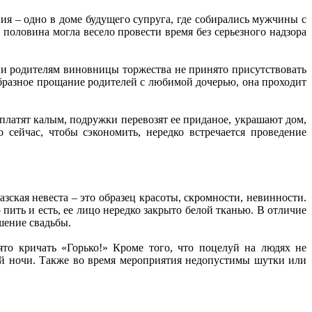
ия – одно в доме будущего супруга, где собирались мужчины с
 половина могла весело провести время без серьезного надзора
и родителям виновницы торжества не принято присутствовать
образное прощание родителей с любимой дочерью, она проходит
платят калым, подружки перевозят ее приданое, украшают дом,
 сейчас, чтобы сэкономить, нередко встречается проведение
ская невеста – это образец красоты, скромности, невинности.
пить и есть, ее лицо нередко закрыто белой тканью. В отличие
шение свадьбы.
то кричать «Горько!» Кроме того, что поцелуй на людях не
ной ночи. Также во время мероприятия недопустимы шутки или