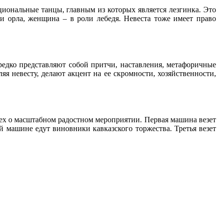
циональные танцы, главным из которых является лезгинка. Это
ли орла, женщина – в роли лебедя. Невеста тоже имеет право
едко представляют собой притчи, наставления, метафоричные
яя невесту, делают акцент на ее скромности, хозяйственности,
сех о масштабном радостном мероприятии. Первая машина везет
й машине едут виновники кавказского торжества. Третья везет