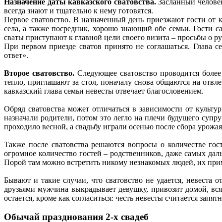
Назначение даты кавказского сватовства.
Засланный человек
всегда знают и тщательно к нему готовятся.
Первое сватовство. В назначенный день приезжают гости от к
села, а также посредник, хорошо знающий обе семьи. Гости с
сваты приступают к главной цели своего визита – просьбы о р
При первом приезде сватов принято не соглашаться. Глава 
ответ».
Второе сватовство.
Следующее сватовство проводится более 
тепло, приглашают за стол, поначалу снова общаются на отвл
кавказский глава семьи невесты отвечает благословением.
Обряд сватовства может отличаться в зависимости от культ
назначали родители, потом это легло на плечи будущего супру
проходило весной, а свадьбу играли осенью после сбора урожа
Также после сватовства решаются вопросы о количестве гос
огромное количество гостей – родственников, даже самых даль
Порой там можно встретить никому незнакомых людей, их прим
Бывают и такие случаи, что сватовство не удается, невеста 
друзьями мужчина выкрадывает девушку, привозит домой, всяч
остается, кроме как согласиться: честь невесты считается запя
Обычай празднования 2-х свадеб