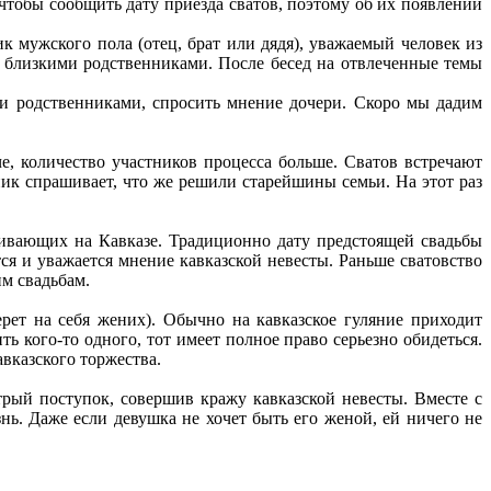
 чтобы сообщить дату приезда сватов, поэтому об их появлении
к мужского пола (отец, брат или дядя), уважаемый человек из
ми близкими родственниками. После бесед на отвлеченные темы
ми родственниками, спросить мнение дочери. Скоро мы дадим
е, количество участников процесса больше. Сватов встречают
ник спрашивает, что же решили старейшины семьи. На этот раз
живающих на Кавказе. Традиционно дату предстоящей свадьбы
тся и уважается мнение кавказской невесты. Раньше сватовство
им свадьбам.
рет на себя жених). Обычно на кавказское гуляние приходит
ь кого-то одного, тот имеет полное право серьезно обидеться.
вказского торжества.
итрый поступок, совершив кражу кавказской невесты. Вместе с
нь. Даже если девушка не хочет быть его женой, ей ничего не