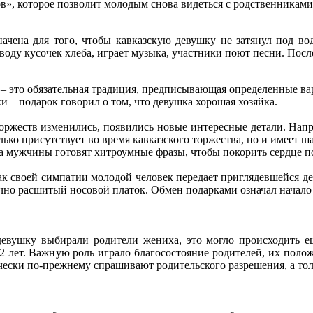
в», которое позволит молодым снова видеться с родственниками,
ачена для того, чтобы кавказскую девушку не затянул под вод
воду кусочек хлеба, играет музыка, участники поют песни. После
 – это обязательная традиция, предписывающая определенные ва
 – подарок говорил о том, что девушка хорошая хозяйка.
оржеств изменились, появились новые интересные детали. Нап
олько присутствует во время кавказского торжества, но и имеет 
 а мужчины готовят хитроумные фразы, чтобы покорить сердце 
ак своей симпатии молодой человек передает приглядевшейся дев
учно расшитый носовой платок. Обмен подарками означал начало
евушку выбирали родители жениха, это могло происходить еще
12 лет. Важную роль играло благосостояние родителей, их поло
чески по-прежнему спрашивают родительского разрешения, а тол