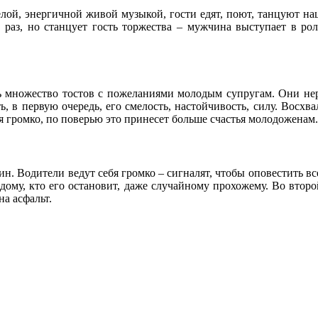
селой, энергичной живой музыкой, гости едят, поют, танцуют на
ь раз, но станцует гость торжества – мужчина выступает в ро
.
ть множество тостов с пожеланиями молодым супругам. Они нер
, в первую очередь, его смелость, настойчивость, силу. Восхвал
бя громко, по поверью это принесет больше счастья молодоженам.
. Водители ведут себя громко – сигналят, чтобы оповестить в
дому, кто его остановит, даже случайному прохожему. Во второ
на асфальт.