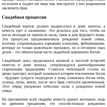
на колени и подает им чашу чая, чем просит у них разрешения
заключить брак.
Свадебная процессия
Свадебный кортеж должен выдвигаться к дому жениха, а
невеста едет в паланкине. Это делалось для того, чтобы на
ногах молодая не принесла пыль, грязь в дом будущего мужа.
Эта процессия предзнаменовала рождение новой семьи,
поэтому сопровождалась взрывами хлопушек, фейерверками,
которые не только развлекали прохожих, но и отгоняли злых
духов – это обязательная часть свадебной церемонии Китая.
Свадебный цикл продолжался шумной и веселой встречей
невесты в доме жениха, сопровождался разнообразными
старинными традициями. Ставился небольшой столик во
дворе (центре), который назывался алтарем поклонения богам
– будущие супруги подходили к нему, кланялись богам неба,
солнца, луны, земли, после чего брак считался заключенным.
Этот обряд уведомлял небесные силы о рождении новой
семьи.
На протяжении всей свадьбы невеста хранит молчание, ведь
по древним преданиям, это способствовало рождению