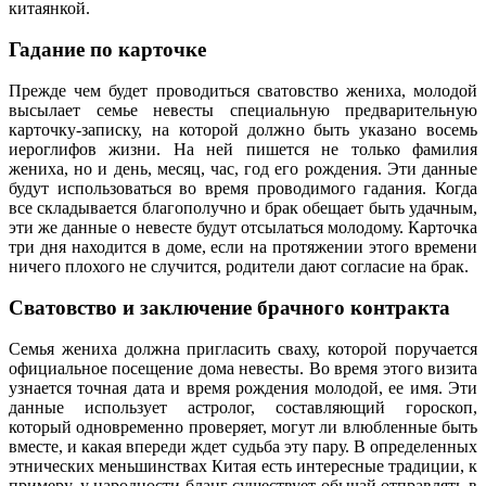
китаянкой.
Гадание по карточке
Прежде чем будет проводиться сватовство жениха, молодой
высылает семье невесты специальную предварительную
карточку-записку, на которой должно быть указано восемь
иероглифов жизни. На ней пишется не только фамилия
жениха, но и день, месяц, час, год его рождения. Эти данные
будут использоваться во время проводимого гадания. Когда
все складывается благополучно и брак обещает быть удачным,
эти же данные о невесте будут отсылаться молодому. Карточка
три дня находится в доме, если на протяжении этого времени
ничего плохого не случится, родители дают согласие на брак.
Сватовство и заключение брачного контракта
Семья жениха должна пригласить сваху, которой поручается
официальное посещение дома невесты. Во время этого визита
узнается точная дата и время рождения молодой, ее имя. Эти
данные использует астролог, составляющий гороскоп,
который одновременно проверяет, могут ли влюбленные быть
вместе, и какая впереди ждет судьба эту пару. В определенных
этнических меньшинствах Китая есть интересные традиции, к
примеру, у народности бланг существует обычай отправлять в