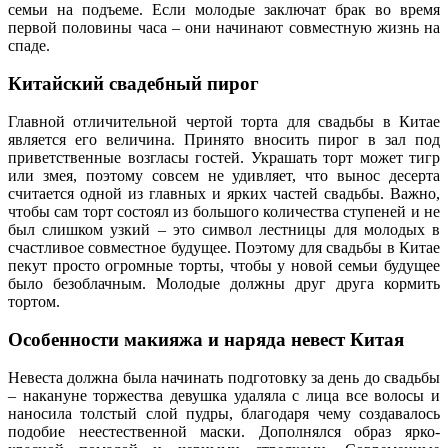
семьи на подъеме. Если молодые заключат брак во время
первой половины часа – они начинают совместную жизнь на
спаде.
Китайский свадебный пирог
Главной отличительной чертой торта для свадьбы в Китае
является его величина. Принято вносить пирог в зал под
приветственные возгласы гостей. Украшать торт может тигр
или змея, поэтому совсем не удивляет, что вынос десерта
считается одной из главных и ярких частей свадьбы. Важно,
чтобы сам торт состоял из большого количества ступеней и не
был слишком узкий – это символ лестницы для молодых в
счастливое совместное будущее. Поэтому для свадьбы в Китае
пекут просто огромные торты, чтобы у новой семьи будущее
было безоблачным. Молодые должны друг друга кормить
тортом.
Особенности макияжа и наряда невест Китая
Невеста должна была начинать подготовку за день до свадьбы
– накануне торжества девушка удаляла с лица все волосы и
наносила толстый слой пудры, благодаря чему создавалось
подобие неестественной маски. Дополнялся образ ярко-