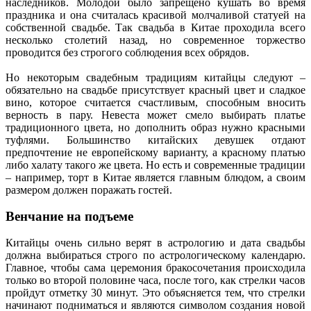
наследников. Молодой было запрещено кушать во время
праздника и она считалась красивой молчаливой статуей на
собственной свадьбе. Так свадьба в Китае проходила всего
несколько столетий назад, но современное торжество
проводится без строгого соблюдения всех обрядов.
Но некоторым свадебным традициям китайцы следуют –
обязательно на свадьбе присутствует красный цвет и сладкое
вино, которое считается счастливым, способным вносить
верность в пару. Невеста может смело выбирать платье
традиционного цвета, но дополнить образ нужно красными
туфлями. Большинство китайских девушек отдают
предпочтение не европейскому варианту, а красному платью
либо халату такого же цвета. Но есть и современные традиции
– например, торт в Китае является главным блюдом, а своим
размером должен поражать гостей.
Венчание на подъеме
Китайцы очень сильно верят в астрологию и дата свадьбы
должна выбираться строго по астрологическому календарю.
Главное, чтобы сама церемония бракосочетания происходила
только во второй половине часа, после того, как стрелки часов
пройдут отметку 30 минут. Это объясняется тем, что стрелки
начинают подниматься и являются символом создания новой