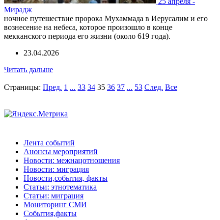
25 апреля -
Мирадж
ночное путешествие пророка Мухаммада в Иерусалим и его
вознесение на небеса, которое произошло в конце
мекканского периода его жизни (около 619 года).
23.04.2026
Читать дальше
Страницы:
Пред.
1
...
33
34
35
36
37
...
53
След.
Все
Лента событий
Анонсы мероприятий
Новости: межнацотношения
Новости: миграция
Новости,события, факты
Статьи: этнотематика
Статьи: миграция
Мониторинг СМИ
События,факты