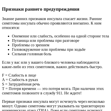
Признаки раннего предупреждения
Знание ранних признаков инсульта спасает жизни. Ранние
симптомы инсульта обычно проявляются внезапно. К ним
относятся:
Онемение или слабость, особенно на одной стороне тела
Путаница или проблемы при разговоре
Проблемы со зрением
Головокружение или проблемы при ходьбе
Сильная головная боль
Если у вас или у вашего близкого человека наблюдаются
какие-либо из этих симптомов, важно действовать быстро.
F = Слабость в лице
A = Слабость в руках
S = Затруднённая речь
T = Потеря времени — это потеря мозга. При наличии этих
симптомов позвоните в службу 911. Не ждите!
Первые признаки инсульта могут исчезнуть через несколько
минут. Однако симптомы могут указывать на транзиторную
ишемическую атаку (ТИА). Даже если симптомы исчезнут,