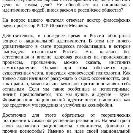
дело на самом деле? Не обособляет ли национальная
идентичность людей, внося раскол в российское общество?
На вопрос нашего читателя отвечает доктор философских
наук, профессор РГСУ Ибрагим Меликов.
Действительно, в последнее время в России обострился
вопрос о национальной идентичности. В этом нет ничего
удивительного в свете процессов глобализации, в которые
вынуждена втягиваться Россия. Это, казалось бы,
естественная и вполне здоровая реакция на происходящие
процессы, проявление, можно сказать, инстинкта
самосохранения. Однако при этом забывается одна
существенная черта, присущая человеческой психологии. Как
только люди начинают рассуждать о своих особенностях, они,
как правило, моментально начинают противопоставлять себя
остальным. Если мы такие особенные и неповторимые,
значит, предполагается, что мы лучше, а другие – хуже.
Формирование национальной идентичности становится как
раз средством утверждения и углубления ксенофобии.
Достаточно для этого обратиться от теоретических
построений к самой общественной реальности. На чем строят
свою идеологию националисты, шовинисты, фашисты и
прочие ксенофобы? Именно на идее своей национальной