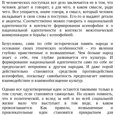
В человеческих поступках все дело заключается не в том, что
человек делает и говорит, а для чего, в каком смысле, ради
чего. Все упирается, иначе говоря, в смысл, который человек
вкладывает в свои слова и поступки. Его-то и выдают детали
и акценты. Соответственно можно говорить о национальной
идентичности в контексте формирования ксенофобии и о
национальной идентичности в контексте межэтнической
коммуникации и борьбы с ксенофобией.
Безусловно, сами по себе историческая память народа и
осознание своих этнических особенностей – это явления
глубоко нравственные и возвышенные. Чем больше народ
знает о себе, тем глубже развивается его культура. И
формирование национальной идентичности само по себе не
предполагает неприязни к другим народам. И даже порой
действительно становится средством противодействия
ксенофобии, поскольку самобытность предполагает именно
взаимодействие и взаимообогащение культур.
Однако все одухотворенные идеи остаются таковыми только в
том случае, если становятся самоцелью. Но нужно помнить,
что в политической, а вслед за ней и во всей социальной
жизни мало что выступает в том виде, в каком
провозглашается. Как правило, возвышенные и
привлекательные идеи становятся прикрытием для