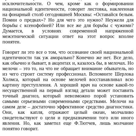
исключительности. О чем, кроме как о формировании
национальной идентичности, говорит листовка, наклеенная
на фонарный столб сегодняшней Москвы: «Оставайся белым.
Помни о предках»? Но для чего это нужно? Неужели для
борьбы с ксенофобией? Или все же для борьбы с чужими?
Думается, в условиях современной напряженной
межэтнической ситуации ответ на этот вопрос вполне
понятен.
Говорит ли это все о том, что осознание своей национальной
идентичности так уж аморально? Конечно же нет. Все дело,
как обычно и бывает, в акцентах и, казалось бы, в мелочах. Но
мелочи – это то, на что не обращает внимание обыватель, но
из чего строит систему профессионал. Вспомните Шерлока
Холмса, который на основе мелочей восстанавливал всю
картину преступления. А хороший врач на основе какой-то
несущественной на первый взгляд детали может поставить
точный диагноз, который невозможно порой установить
самыми серьезными современными средствами. Мелочи на
самом деле – достаточно эффективное средство диагностики.
Они, как капля, отражают целый океан, молчаливо
свидетельствуют о цели и предназначении того или иного
явления. Но, как заметил еще Ф.Тютчев, лишь молчание
понятно говорит.