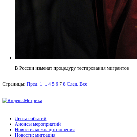
В России изменят процедуру тестирования мигрантов
Страницы:
Пред.
1
...
4
5
6
7
8
След.
Все
Лента событий
Анонсы мероприятий
Новости: межнацотношения
Новости: миграция