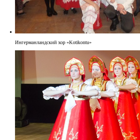
Ингерманландский хор «Kotikontu»