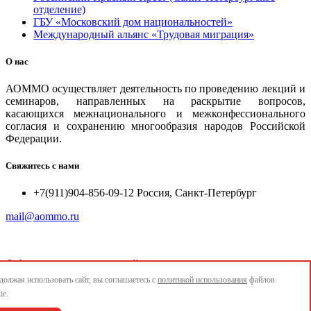
отделение)
ГБУ «Московский дом национальностей»
Международный альянс «Трудовая миграция»
О нас
АОММО осуществляет деятельность по проведению лекций и
семинаров, направленных на раскрытие вопросов,
касающихся межнационального и межконфессионального
согласия и сохранению многообразия народов Российской
Федерации.
Свяжитесь с нами
+7(911)904-856-09-12 Россия, Санкт-Петербург
mail@aommo.ru
©
Ассоциация организаций по реализации национальных
проектов и достижению национальных целей развития
олжая использовать сайт, вы соглашаетесь с
политикой использования
файлов
"АОММО"
ie.