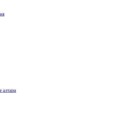
ия
е алтари