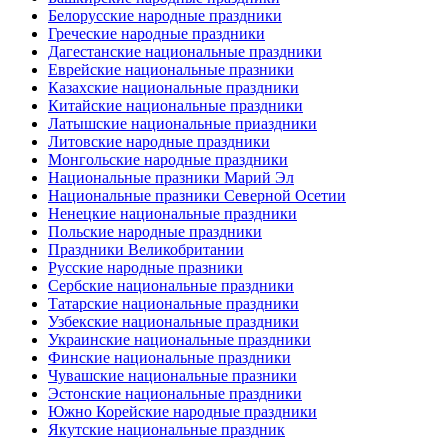
Белорусские народные праздники
Греческие народные праздники
Дагестанские национальные праздники
Еврейские национальные празники
Казахские национальные праздники
Китайские национальные праздники
Латышские национальные приаздники
Литовские народные праздники
Монгольские народные праздники
Национальные празники Марий Эл
Национальные празники Северной Осетии
Ненецкие национальные праздники
Польские народные праздники
Праздники Великобритании
Русские народные празники
Сербские национальные праздники
Татарские национальные праздники
Узбекские национальные праздники
Украинские национальные праздники
Финские национальные праздники
Чувашские национальные празники
Эстонские национальные праздники
Южно Корейские народные праздники
Якутские национальные праздник